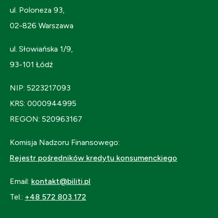
ul. Poloneza 93,
02-826 Warszawa
ul. Słowiańska 1/9,
93-101 Łódź
NIP: 5223217093
KRS: 0000944995
REGON: 520963167
Komisja Nadzoru Finansowego:
Rejestr pośredników kredytu konsumenckiego
Email:
kontakt@biliti.pl
Tel.:
+48 572 803 172