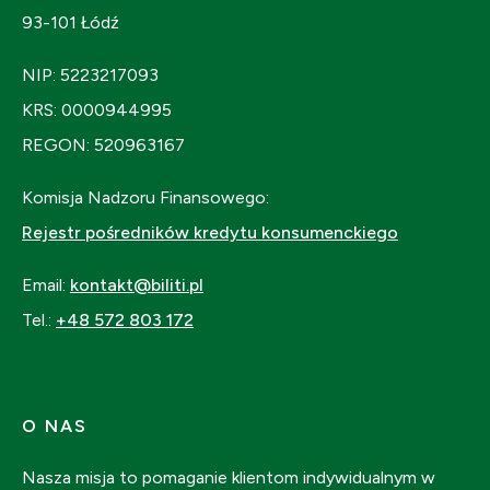
93-101 Łódź
NIP: 5223217093
KRS: 0000944995
REGON: 520963167
Komisja Nadzoru Finansowego:
Rejestr pośredników kredytu konsumenckiego
Email:
kontakt@biliti.pl
Tel.:
+48 572 803 172
O NAS
Nasza misja to pomaganie klientom indywidualnym w