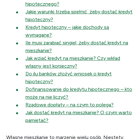
hipotecznego?
Jakie warunki trzeba spełnić, żeby dostać kredyt
hipoteczny?
Kredyt hipoteczny – jakie dochody są
wymagane?
Ile musi zarabiać singiel, żeby dostać kredyt na
mieszkanie?
Jak wziąć kredyt na mieszkanie? Czy wkład
własny jest konieczny?
Do ilu banków złożyć wniosek o kredyt
hipoteczny?
Dofinansowanie do kredytu hipotecznego – kto
może na nie liczyć?
Rządowe dopłaty – na czym to polega?
Jak dostać kredyt na mieszkanie? O czym warto
pamiętać?
Własne mieszkanie to marzenie wielu osób. Niestety,