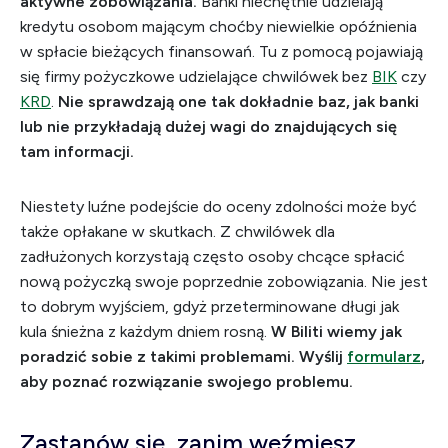
aktywne zobowiązania.
Banki niechętnie udzielają
kredytu osobom mającym choćby niewielkie opóźnienia
w spłacie bieżących finansowań. Tu z pomocą pojawiają
się firmy pożyczkowe udzielające chwilówek bez
BIK
czy
KRD
.
Nie sprawdzają one tak dokładnie baz, jak banki
lub nie przykładają dużej wagi do znajdujących się
tam informacji.
Niestety luźne podejście do oceny zdolności może być
także opłakane w skutkach. Z chwilówek dla
zadłużonych korzystają często osoby chcące spłacić
nową pożyczką swoje poprzednie zobowiązania. Nie jest
to dobrym wyjściem, gdyż przeterminowane długi jak
kula śnieżna z każdym dniem rosną.
W Biliti wiemy jak
poradzić sobie z takimi problemami. Wyślij
formularz
,
aby poznać rozwiązanie swojego problemu.
Zastanów się, zanim weźmiesz