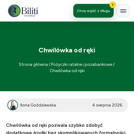
1
Chcę wyjść z długu
Chwilówka od ręki
Strona główna
/
Pożyczki ratalne i pozabankowe
/
Chwilówka od ręki
Ilona Goździewska
4 sierpnia 2026
Chwilówka od ręki pozwala szybko zdobyć
dodatkowe środki bez skomplikowanych formalności.