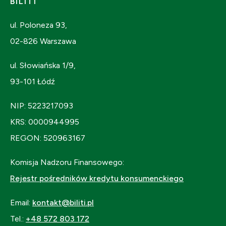
BILITI
ul. Poloneza 93,
02-826 Warszawa
ul. Słowiańska 1/9,
93-101 Łódź
NIP: 5223217093
KRS: 0000944995
REGON: 520963167
Komisja Nadzoru Finansowego:
Rejestr pośredników kredytu konsumenckiego
Email:
kontakt@biliti.pl
Tel.:
+48 572 803 172