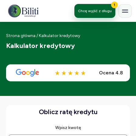
1
Chcę wyjść z długu
Strona główna
/
Kalkulator kredytowy
Kalkulator kredytowy
Ocena 4.8
Oblicz ratę kredytu
Wpisz kwotę