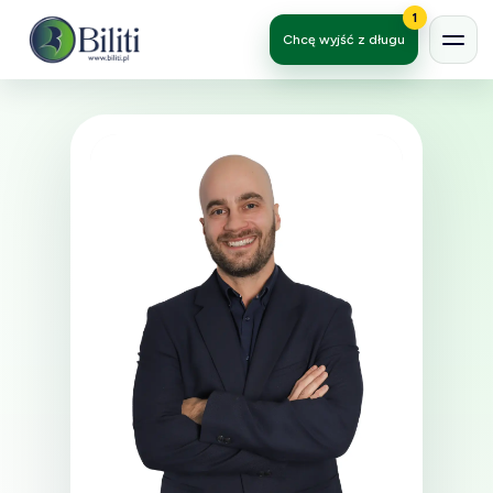
1
Chcę wyjść z długu