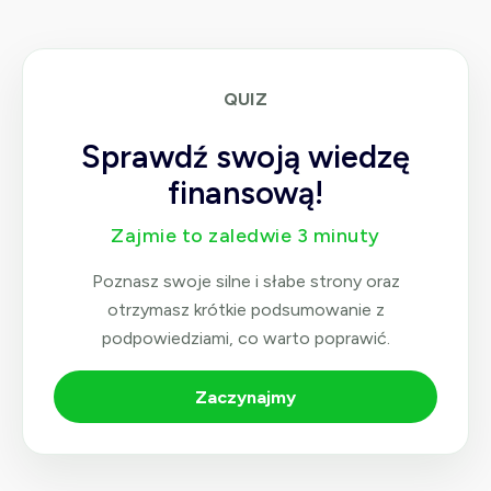
am 
liczyć 
na ich 
QUIZ
pomo
c, 
Sprawdź swoją wiedzę
dobre 
słowo 
finansową!
i 
Zajmie to zaledwie 3 minuty
konkr
etne 
Poznasz swoje silne i słabe strony oraz
rozwi
otrzymasz krótkie podsumowanie z
ązani
podpowiedziami, co warto poprawić.
a.
To nie 
Zaczynajmy
tylko 
firma 
– to 