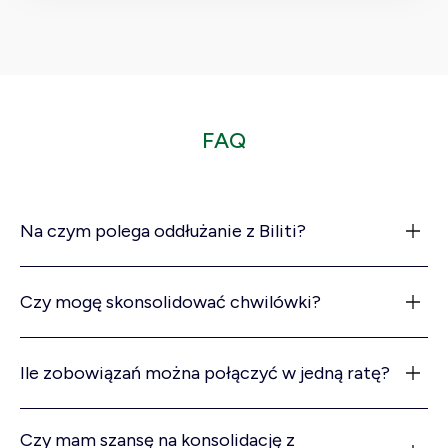
ludzie
, 
którz
y 
napra
wdę 
FAQ
chcą 
pomó
c i 
robią 
Na czym polega oddłużanie z Biliti?
to z 
serce
m. 
Czy mogę skonsolidować chwilówki?
Jeszc
ze raz 
bardz
Ile zobowiązań można połączyć w jedną ratę?
o 
dzięk
Czy mam szansę na konsolidację z
uję za 