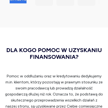
szcze
dziej 
polec
fir
gólnie 
szybk
am tę 
Bilit
Panią 
o i 
firmę! 
Peł
Oliwię
przed
Trafił
pr
. 
e 
am 
sjo
Bardz
wszys
do 
zm
o 
tkim 
niej w 
dzi
profe
znajd
bardz
niu, 
sjonal
ują 
o 
prz
DLA KOGO POMOC W UZYSKANIU
nie 
jak 
trudn
zy
FINANSOWANIA?
pode
nalep
ym 
ść i 
szła 
sze 
mom
rze
do 
rozwi
encie 
na 
Pomoc w oddłużaniu oraz w kredytowaniu dedykujemy
spraw
ązani
swoje
inf
m.in. klientom, którzy pozostają w prawnym stosunku ze
y i 
e 
go 
ma
swoim pracodawcą lub prowadzą działalność
wyka
polec
życia, 
. 
gospodarczą dłużej niż rok. Oznacza to, że podstawą do
zała 
am z 
kiedy 
Dzi
skutecznego przeprowadzenia wszelkich działań z
się 
całeg
długi 
wie
duży
o 
zaczę
em
naszej strony, są uzyskiwane przez Ciebie comiesięczne