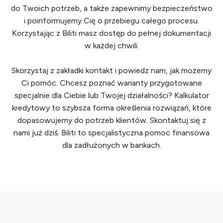
mieni
do Twoich potrzeb, a także zapewnimy bezpieczeństwo
e 
i poinformujemy Cię o przebiegu całego procesu.
oraz 
Korzystając z Biliti masz dostęp do pełnej dokumentacji
indyw
w każdej chwili.
idualn
e 
Skorzystaj z zakładki
kontakt
i powiedz nam, jak możemy
podej
Ci pomóc. Chcesz poznać warianty przygotowane
ście 
specjalnie dla Ciebie lub Twojej działalności?
Kalkulator
do 
kredytowy
to szybsza forma określenia rozwiązań, które
mojej 
dopasowujemy do potrzeb klientów.
Skontaktuj się z
sytua
nami
już dziś. Biliti to specjalistyczna
pomoc finansowa
cji 
dla zadłużonych
w bankach.
były 
nieoc
enion
e. 
Zaws
ze 
mogł