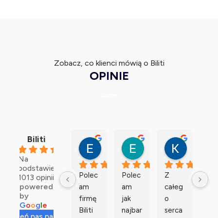
Zobacz, co klienci mówią o Biliti
OPINIE
Biliti
Ewa G.
Elzbieta K.
Klaudia 
4.8
4 miesiące temu
4 miesiące temu
4 miesiące
Na
podstawie
Polec
Polec
Z 
Ba
1013 opinii
powered
am 
am 
całeg
o 
by
firmę 
jak 
o 
po
G
o
o
g
l
e
Biliti 
najbar
serca 
am 
oceń nas na