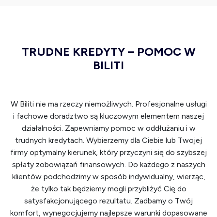
podzi
iaj
ękow
się 
ania 
py
kieruj
ia. 
TRUDNE KREDYTY – POMOC W
ę do 
cał
cudo
pr
BILITI
wnyc
ona
h 
em 
osób 
mo
W Biliti nie ma rzeczy niemożliwych. Profesjonalne usługi
– pani 
po
i fachowe doradztwo są kluczowym elementem naszej
Kasi i 
ęk
działalności. Zapewniamy pomoc w oddłużaniu i w
pani 
ać 
trudnych kredytach. Wybierzemy dla Ciebie lub Twojej
Anety
ok
firmy optymalny kierunek, który przyczyni się do szybszej
. Ich 
ne 
spłaty zobowiązań finansowych. Do każdego z naszych
empa
ws
klientów podchodzimy w sposób indywidualny, wierząc,
tia, 
cie.
że tylko tak będziemy mogli przybliżyć Cię do
cierpli
Po
satysfakcjonującego rezultatu. Zadbamy o Twój
wość, 
am
komfort, wynegocjujemy najlepsze warunki dopasowane
zrozu