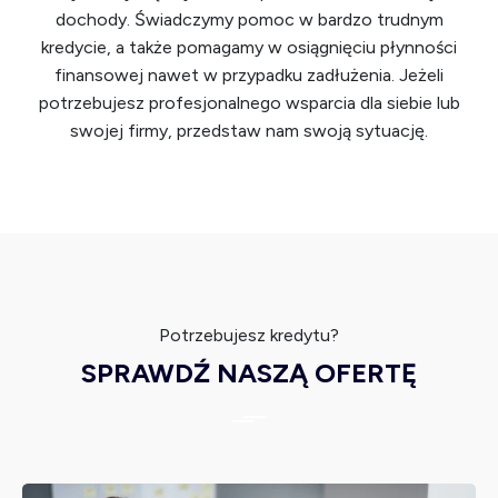
m 
serca
ły 
za
dochody. Świadczymy pomoc w bardzo trudnym
zaang
…Nie 
mnie 
aż
kredycie, a także pomagamy w osiągnięciu płynności
ażow
czeka
przer
aniu
finansowej nawet w przypadku zadłużenia. Jeżeli
aniem
j aż 
astać 
Pan
potrzebujesz profesjonalnego wsparcia dla siebie lub
. 
sie 
i nie 
Oliw
swojej firmy, przedstaw nam swoją sytuację.
Dzięk
zakop
widzi
Mr
uję
iesz 
ałam 
zk
tylko 
wyjści
skie
dziala
a z 
uda
j …
sytua
się 
cji. 
wyj
Dzięki 
na 
Potrzebujesz kredytu?
profe
pr
sjonal
ą. 
SPRAWDŹ NASZĄ OFERTĘ
nemu 
Prz
podej
cał
ściu, 
pr
ogro
s P
mne
Oli