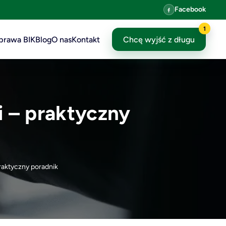
Facebook
1
prawa BIK
Blog
O nas
Kontakt
Chcę wyjść z długu
i – praktyczny
praktyczny poradnik