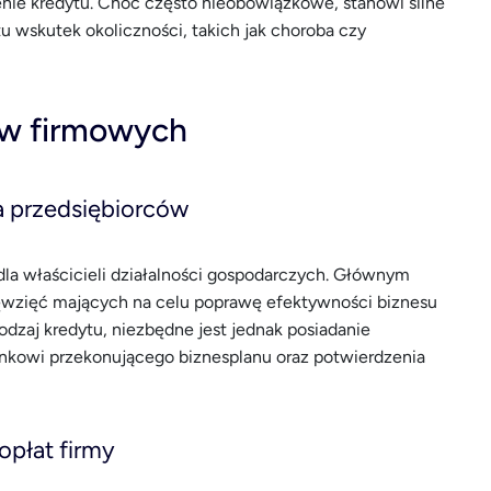
czenie kredytu. Choć często nieobowiązkowe, stanowi silne
 wskutek okoliczności, takich jak choroba czy
ów firmowych
a przedsiębiorców
dla właścicieli działalności gospodarczych. Głównym
ięwzięć mających na celu poprawę efektywności biznesu
dzaj kredytu, niezbędne jest jednak posiadanie
kowi przekonującego biznesplanu oraz potwierdzenia
opłat firmy