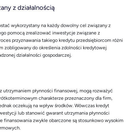
ny z działalnością
ostać wykorzystany na każdy dowolny cel związany z
z jego pomocą zrealizować inwestycje związane z
proces przyznawania takiego kredytu przedsiębiorcom różni
em zobligowany do określenia zdolności kredytowej
dzonej działalności gospodarczej.
i z utrzymaniem płynności finansowej, mogą rozważyć
rótkoterminowym charakterze przeznaczony dla firm,
 jednak oczekują na wpływ środków. Wówczas kredyt
westycji lub stanowić gwarant utrzymania płynności
kie finansowania zwykle obarczone są stosunkowo wysokim
irmowych.