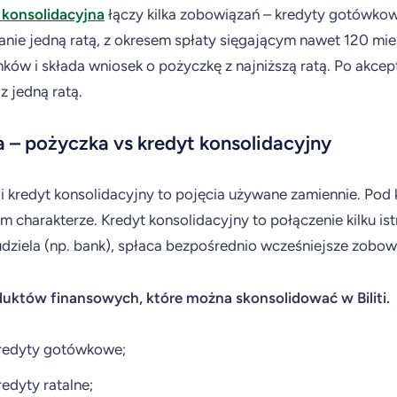
 konsolidacyjna
łączy kilka zobowiązań – kredyty gotówkowe
nie jedną ratą, z okresem spłaty sięgającym nawet 120 mies
nków i składa wniosek o pożyczkę z najniższą ratą. Po akce
z jedną ratą.
 – pożyczka vs kredyt konsolidacyjny
i kredyt konsolidacyjny to pojęcia używane zamiennie. Pod 
 charakterze. Kredyt konsolidacyjny to połączenie kilku is
udziela (np. bank), spłaca bezpośrednio wcześniejsze zobow
duktów finansowych, które można skonsolidować w Biliti.
redyty gotówkowe;
redyty ratalne;