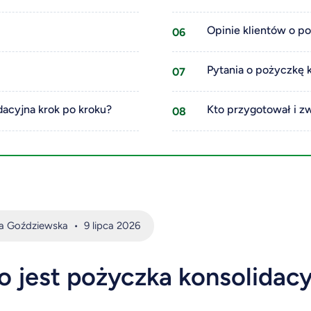
Opinie klientów o po
Pytania o pożyczkę 
dacyjna krok po kroku?
Kto przygotował i z
na Goździewska
•
9 lipca 2026
o jest pożyczka konsolidacyj