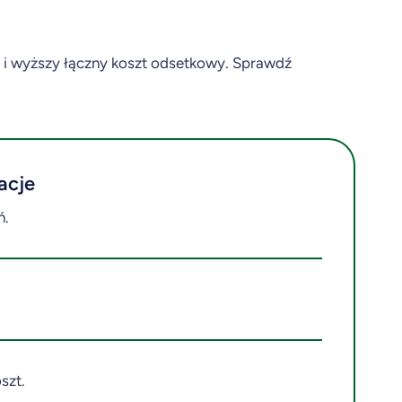
s i wyższy łączny koszt odsetkowy. Sprawdź
acje
ń.
szt.