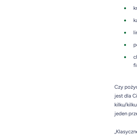
k
k
l
p
c
f
Czy pożyc
jest dla 
kilku/kil
jeden prz
„Klasyczn