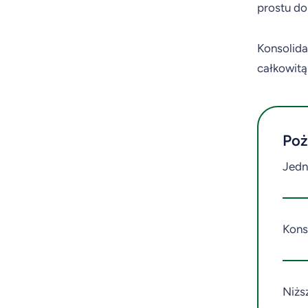
prostu do
Konsolida
całkowitą
Poż
Jedn
Kons
Niżs