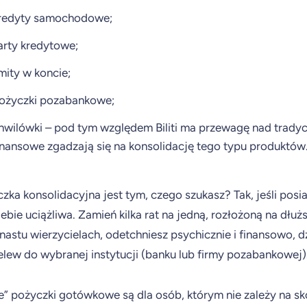
redyty samochodowe;
arty kredytowe;
imity w koncie;
ożyczki pozabankowe;
hwilówki – pod tym względem Biliti ma przewagę nad tradyc
inansowe zgadzają się na konsolidację tego typu produktów
zka konsolidacyjna jest tym, czego szukasz? Tak, jeśli posi
Ciebie uciążliwa. Zamień kilka rat na jedną, rozłożoną na dł
kunastu wierzycielach, odetchniesz psychicznie i finansowo,
elew do wybranej instytucji (banku lub firmy pozabankowej)
e” pożyczki gotówkowe są dla osób, którym nie zależy na s