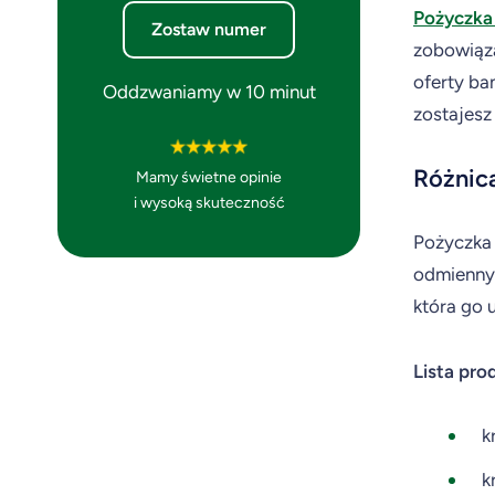
Pożyczka
Zostaw numer
zobowiąza
oferty ba
Oddzwaniamy w 10 minut
zostajesz 
Różnica
Mamy świetne opinie
i wysoką skuteczność
Pożyczka 
odmiennym
która go 
Lista pro
k
k