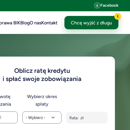
Facebook
1
prawa BIK
Blog
O nas
Kontakt
Chcę wyjść z długu
Oblicz ratę kredytu
i spłać swoje zobowiązania
kwotę
Wybierz okres
zania
spłaty
Rata:
zł