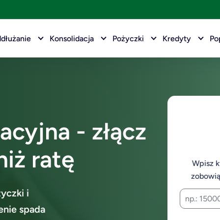
dłużanie
Konsolidacja
Pożyczki
Kredyty
Po
acyjna - złącz
iż ratę
Wpisz 
zobowią
yczki i
enie spada