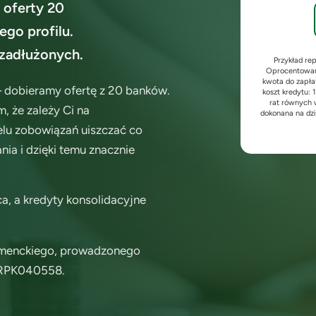
 oferty 20
ego profilu.
 zadłużonych.
Przykład re
Oprocentowani
kwota do zapła
– dobieramy ofertę z
20
banków.
koszt kredytu: 
rat równych w
, że zależy Ci na
dokonana na dzi
ielu zobowiązań uiszczać co
nia i dzięki temu znacznie
dca, a kredyty konsolidacyjne
nsumenckiego, prowadzonego
 RPK040558.