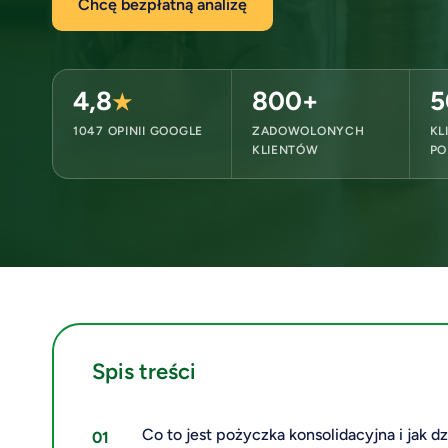
Chcę bezpłatną analizę
4,8
800+
5
★
1047 OPINII GOOGLE
ZADOWOLONYCH
KL
KLIENTÓW
PO
Spis treści
Co to jest pożyczka konsolidacyjna i jak dz