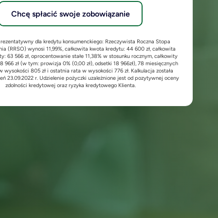
Chcę spłacić swoje zobowiązanie
prezentatywny dla kredytu konsumenckiego: Rzeczywista Roczna Stopa
a (RRSO) wynosi 11,99%, całkowita kwota kredytu: 44 600 zł, całkowita
ty: 63 566 zł, oprocentowanie stałe 11,38% w stosunku rocznym, całkowity
18 966 zł (w tym: prowizja 0% (0,00 zł), odsetki 18 966zł), 78 miesięcznych
 wysokości 805 zł i ostatnia rata w wysokości 776 zł. Kalkulacja została
eń 23.09.2022 r. Udzielenie pożyczki uzależnione jest od pozytywnej oceny
zdolności kredytowej oraz ryzyka kredytowego Klienta.