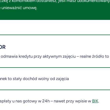
czkę z komornikiem dostaniesz, jeśli masz udokumentowany 
 unieważnić umowę.
DR
 odmawia kredytu przy aktywnym zajęciu – realne źródło 
nek to stały dochód wolny od zajęcia
 spłaty u nas gotowy w 24h – nawet przy wpisie w
BIK
.