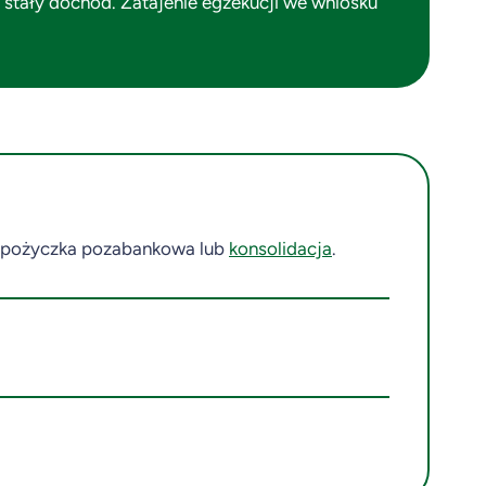
stały dochód. Zatajenie egzekucji we wniosku
to pożyczka pozabankowa lub
konsolidacja
.