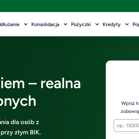
dłużanie
Konsolidacja
Pożyczki
Kredyty
Po
iem – realna
onych
Wpisz 
zobowią
nia dla osób z
przy złym BIK.