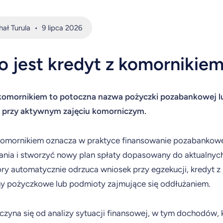
hał Turula
•
9 lipca 2026
o jest kredyt z komornikiem 
komornikiem to potoczna nazwa pożyczki pozabankowej lub
 przy aktywnym zajęciu komorniczym.
komornikiem oznacza w praktyce finansowanie pozabankowe
nia i stworzyć nowy plan spłaty dopasowany do aktualny
óry automatycznie odrzuca wniosek przy egzekucji, kredyt 
my pożyczkowe lub podmioty zajmujące się oddłużaniem.
czyna się od analizy sytuacji finansowej, w tym dochodów, k