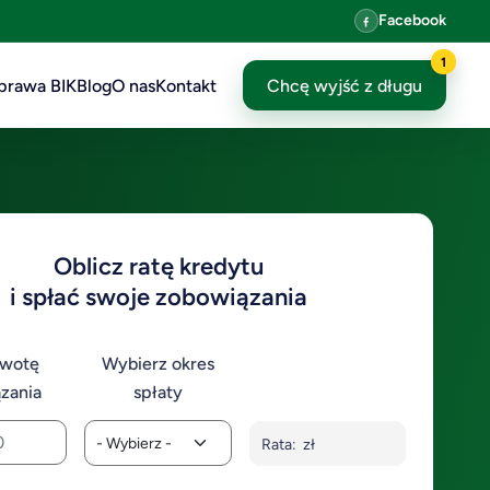
Facebook
1
prawa BIK
Blog
O nas
Kontakt
Chcę wyjść z długu
Oblicz ratę kredytu
i spłać swoje zobowiązania
kwotę
Wybierz okres
zania
spłaty
Rata:
zł