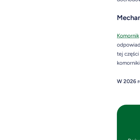
Mechan
Komornik
odpowiad
tej częśc
komornik
W 2026 ro