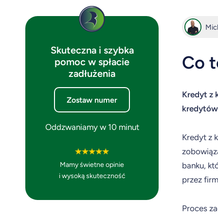
Mic
Skuteczna i szybka
Co t
pomoc w spłacie
zadłużenia
Kredyt z 
Zostaw numer
kredytów
Oddzwaniamy w 10 minut
Kredyt z 
zobowiąza
Mamy świetne opinie
banku, kt
i wysoką skuteczność
przez fir
Proces za