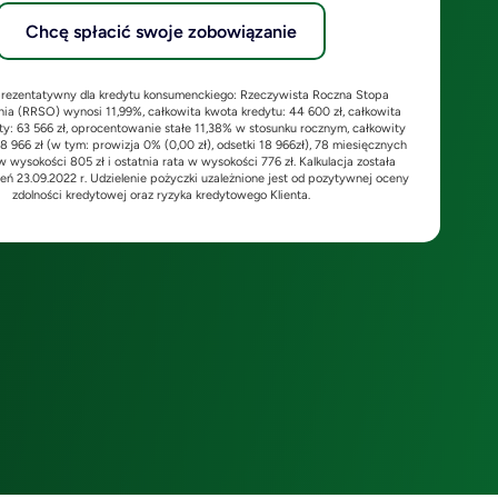
Chcę spłacić swoje zobowiązanie
prezentatywny dla kredytu konsumenckiego: Rzeczywista Roczna Stopa
a (RRSO) wynosi 11,99%, całkowita kwota kredytu: 44 600 zł, całkowita
ty: 63 566 zł, oprocentowanie stałe 11,38% w stosunku rocznym, całkowity
18 966 zł (w tym: prowizja 0% (0,00 zł), odsetki 18 966zł), 78 miesięcznych
 wysokości 805 zł i ostatnia rata w wysokości 776 zł. Kalkulacja została
eń 23.09.2022 r. Udzielenie pożyczki uzależnione jest od pozytywnej oceny
zdolności kredytowej oraz ryzyka kredytowego Klienta.