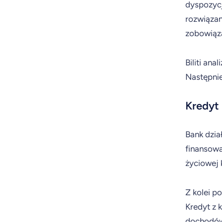
dyspozycj
rozwiązan
zobowiązań
Biliti an
Następnie
Kredyt
Bank dzia
finansowa
życiowej k
Z kolei p
Kredyt z 
dochodów