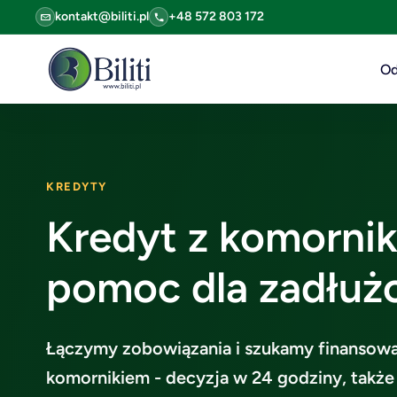
kontakt@biliti.pl
+48 572 803 172
Od
KREDYTY
Kredyt z komornik
pomoc dla zadłuż
Łączymy zobowiązania i szukamy finansowa
komornikiem - decyzja w 24 godziny, także 