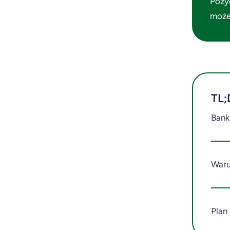
Poży
może
TL;
Bank
Waru
Plan