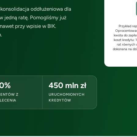
konsolidacja oddłużeniowa dla
 jedną ratę. Pomogliśmy już
awet przy wpisie w BIK.
Przykład re
Oprocentowani
.
kwota do zapła
koszt kredytu: 
rat równych w
dokonana na dzi
0%
450 mln zł
IENTÓW Z
URUCHOMIONYCH
LECENIA
KREDYTÓW