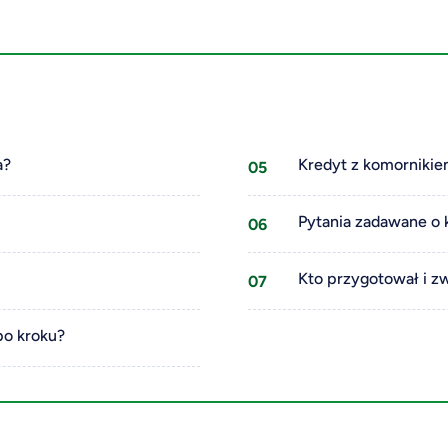
a?
Kredyt z komornikie
Pytania zadawane o 
Kto przygotował i z
po kroku?