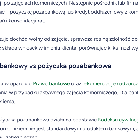
i po zajęciach komorniczych. Następnie pośrednik lub firm
ie – pożyczkę pozabankową lub kredyt oddłużeniowy z komo
 i konsolidacji rat.
alizuje dochód wolny od zajęcia, sprawdza realną zdolność d
 składa wniosek w imieniu klienta, porównując kilka możliwych
 bankowy vs pożyczka pozabankowa
ła w oparciu o
Prawo bankowe
oraz
rekomendacje nadzorc
nia w przypadku aktywnego zajęcia komorniczego. Dla banku 
lienta.
ożyczka pozabankowa działa na podstawie
Kodeksu cywilne
komornikiem nie jest standardowym produktem bankowym, 
 i zabezpieczeń.