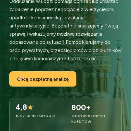
Oddłużanie w Łodzi pomaga obniżać lub umarzać
zadłużenie poprzez negocjacje z wierzycielami,
upadłość konsumencką i działania
antywindykacyjne. Bezpłatnie analizujemy Twoją
sprawę i wskazujemy możliwe rozwiązania
dopasowane do sytuacji. Pomoc kierujemy do
osób prywatnych, przedsiębiorców oraz dłużników
z zajęciem komorniczym z Łodzi i okolic.
Chcę bezpłatną analizę
4,8
800+
★
1047 OPINII GOOGLE
ZADOWOLONYCH
KLIENTÓW