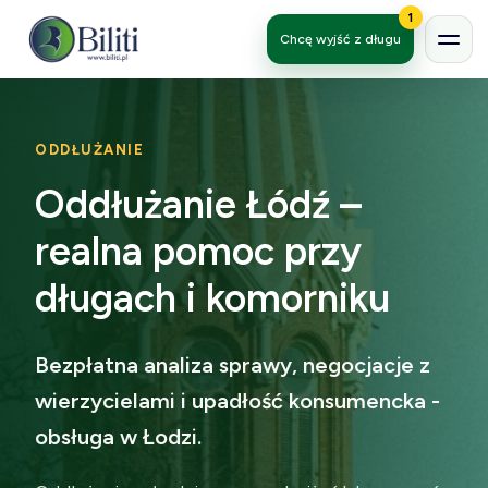
1
Chcę wyjść z długu
ODDŁUŻANIE
Oddłużanie Łódź –
realna pomoc przy
długach i komorniku
Bezpłatna analiza sprawy, negocjacje z
wierzycielami i upadłość konsumencka -
obsługa w Łodzi.