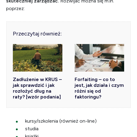
skuteczniej zarządzać.
Rozwijać można się m.in.
poprzez:
Przeczytaj również:
Zadłużenie w KRUS –
Forfaiting – co to
jak sprawdzić i jak
jest, jak działa i czym
rozłożyć dług na
różni się od
raty? [wzór podania]
faktoringu?
kursy/szkolenia (również on-line)
studia
książki