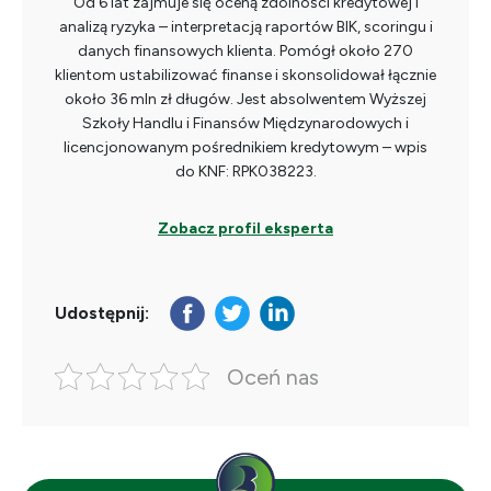
Od 6 lat zajmuje się oceną zdolności kredytowej i
analizą ryzyka – interpretacją raportów BIK, scoringu i
danych finansowych klienta. Pomógł około 270
klientom ustabilizować finanse i skonsolidował łącznie
około 36 mln zł długów. Jest absolwentem Wyższej
Szkoły Handlu i Finansów Międzynarodowych i
licencjonowanym pośrednikiem kredytowym – wpis
do KNF: RPK038223.
Zobacz profil eksperta
Udostępnij:
Oceń nas