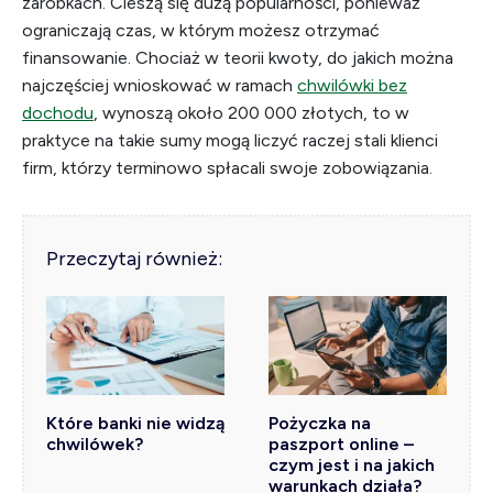
zarobkach. Cieszą się dużą popularności, ponieważ
ograniczają czas, w którym możesz otrzymać
finansowanie. Chociaż w teorii kwoty, do jakich można
najczęściej wnioskować w ramach
chwilówki bez
dochodu
, wynoszą około 200 000 złotych, to w
praktyce na takie sumy mogą liczyć raczej stali klienci
firm, którzy terminowo spłacali swoje zobowiązania.
Przeczytaj również:
Które banki nie widzą
Pożyczka na
chwilówek?
paszport online –
czym jest i na jakich
warunkach działa?