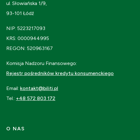
ul. Słowiańska 1/9,
93-101 Łódź
NIP: 5223217093
KRS: 0000944995
REGON: 520963167
Komisja Nadzoru Finansowego:
Rejestr pośredników kredytu konsumenckiego
Email:
kontakt@biliti.pl
Tel.:
+48 572 803 172
O NAS