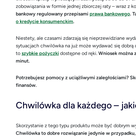
zobowiązania w formie jednej zbiorczej raty – wraz z 
bankowy regulowany przepisami
prawa bankowego
. 
o kredycie konsumenckim
.
Niestety, ale czasami zdarzają się nieprzewidziane wyd
sytuacjach chwilówka na już może wydawać się dobrą o
to
szybkie pożyczki
dostępne od ręki.
Wniosek można zł
minut.
Potrzebujesz pomocy z uciążliwymi zaległościami? Skon
finansów.
Chwilówka dla każdego – jaki
Skorzystanie z tego typu produktu może być dobrym wyjś
Chwilówka to dobre rozwiązanie jedynie w przypadku, 