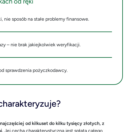
kach od ręki
i, nie sposób na stałe problemy finansowe.
y – nie brak jakiejkolwiek weryfikacji.
 od sprawdzenia pożyczkodawcy.
charakteryzuje?
częściej od kilkuset do kilku tysięcy złotych, z
i.
Jej cechą charakterystyczną jest spłata całego