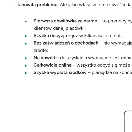
stanowiła problemu.
Ale jakie właściwie możliwości da
Pierwsza chwilówka za darmo
– to promocyjn
klientów danej placówki;
Szybka decyzja
– już w kilkanaście minut;
Bez zaświadczeń o dochodach
– nie wymagają
źródło;
Na dowód
– do uzyskania wymagane jest mini
Całkowicie online
– wszystko odbyć się może 
Szybka wypłata środków
– pieniądze na koncie