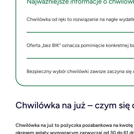
Najważniejsze informacje o chwilów
Chwilówka od ręki to rozwiązanie na nagłe wydatk
Oferta „bez BIK” oznacza pominięcie konkretnej baz
Bezpieczny wybór chwilówki zawsze zaczyna się
Chwilówka na już – czym się 
Chwilówka na już to pożyczka pozabankowa na kwotę naj
okresem spłaty wynoszącym zazwyczaj od 30 do 61 dn