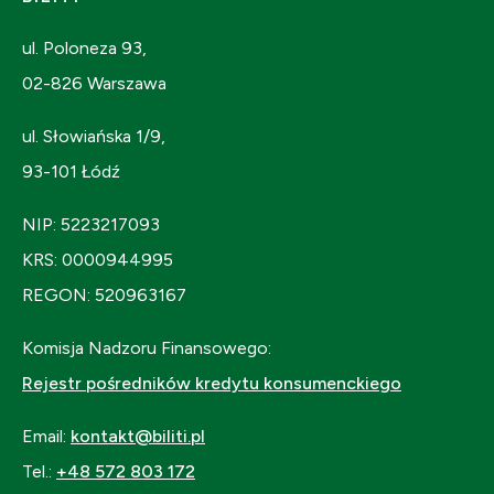
ul. Poloneza 93,
02-826 Warszawa
ul. Słowiańska 1/9,
93-101 Łódź
NIP: 5223217093
KRS: 0000944995
REGON: 520963167
Komisja Nadzoru Finansowego:
Rejestr pośredników kredytu konsumenckiego
Email:
kontakt@biliti.pl
Tel.:
+48 572 803 172