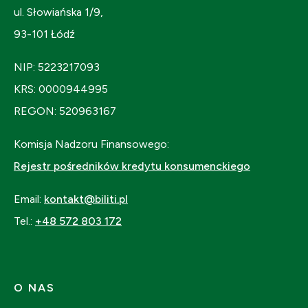
ul. Słowiańska 1/9,
93-101 Łódź
NIP: 5223217093
KRS: 0000944995
REGON: 520963167
Komisja Nadzoru Finansowego:
Rejestr pośredników kredytu konsumenckiego
Email:
kontakt@biliti.pl
Tel.:
+48 572 803 172
O NAS