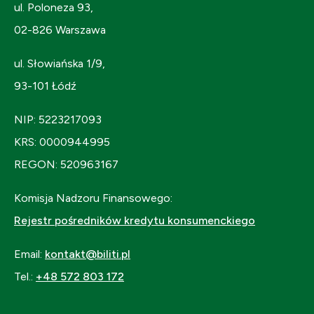
ul. Poloneza 93,
02-826 Warszawa
ul. Słowiańska 1/9,
93-101 Łódź
NIP: 5223217093
KRS: 0000944995
REGON: 520963167
Komisja Nadzoru Finansowego:
Rejestr pośredników kredytu konsumenckiego
Email:
kontakt@biliti.pl
Tel.:
+48 572 803 172