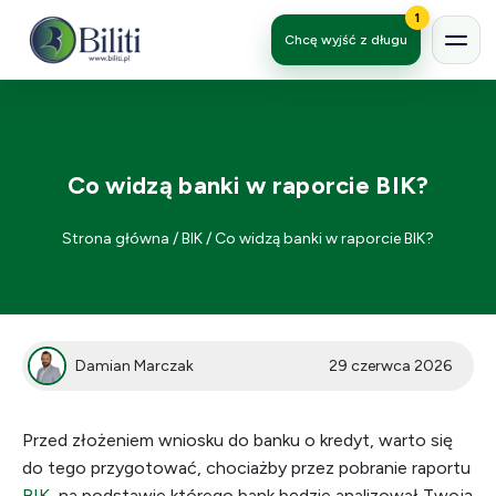
1
Chcę wyjść z długu
Co widzą banki w raporcie BIK?
Strona główna
/
BIK
/
Co widzą banki w raporcie BIK?
Damian Marczak
29 czerwca 2026
Przed złożeniem wniosku do banku o kredyt, warto się
do tego przygotować, chociażby przez pobranie raportu
BIK
, na podstawie którego bank będzie analizował Twoją