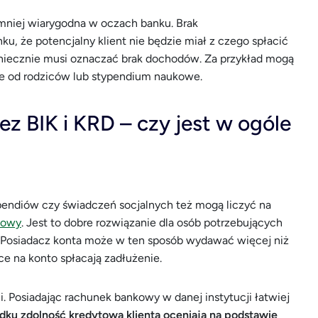
 mniej wiarygodna w oczach banku. Brak
, że potencjalny klient nie będzie miał z czego spłacić
oniecznie musi oznaczać brak dochodów. Za przykład mogą
we od rodziców lub stypendium naukowe.
z BIK i KRD – czy jest w ogóle
ypendiów czy świadczeń socjalnych też mogą liczyć na
towy
. Jest to dobre rozwiązanie dla osób potrzebujących
. Posiadacz konta może w ten sposób wydawać więcej niż
ce na konto spłacają zadłużenie.
i. Posiadając rachunek bankowy w danej instytucji łatwiej
dku zdolność kredytową klienta oceniają na podstawie