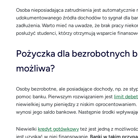
Osoba nieposiadająca zatrudnienia jest automatycznie
udokumentowanego źródła dochodów to sygnał dla banku
zadłużenia. Warto mieć na uwadze, że brak pracy niek
posłużyć studenci, którzy otrzymują wsparcie finanso
Pożyczka dla bezrobotnych be
możliwa?
Osoby bezrobotne, ale posiadające dochody, np. ze st
pomoc banku. Pierwszym rozwiązaniem jest
limit debe
niewielkiej sumy pieniędzy z niskim oprocentowaniem
wynosi jego saldo bankowe. Następnie środki wpływają
Niewielki
kredyt gotówkowy
też jest jedną z możliwośc
jest uzyskać w niej finansowanie.
Banki w takim przypa