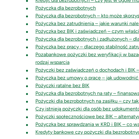
Kredyt dla bezrobotnych – czy jest w ogóle m
Pożyczka dla bezrobotnych
Pożyczka dla bezrobotnych – kto może skorzy
Pożyczka bez zatrudnienia – jakie warunki nale
Pożyczka bez BIK i zaświadczeń – czym właści
Pożyczka dla bezrobotnych i zadłużonych – dl
Pożyczka bez pracy – dlaczego stabilność zat
Pozabankowe pożyczki bez weryfikacji w baza
rodzaj wsparcia
Pożyczki bez zaświadczeń o dochodach i BIK 
Pożyczka bez umowy o pracę – jak udowodnić
Pożyczki ratalne bez BIK
Pożyczka dla bezrobotnych na raty – finansow
Pożyczki dla bezrobotnych na zasiłku – czy tak
Czy istnieją pożyczki dla osób bez udokumen
Pożyczki społecznościowe bez BIK – alternat
Pożyczka bez sprawdzania w KRD i BIK – co w
Kredyty bankowe czy pożyczki dla bezrobotnyc