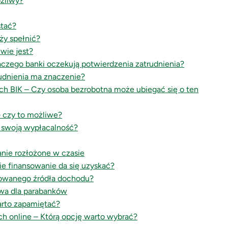
ożliwy?
stać?
ży spełnić?
wie jest?
aczego banki oczekują potwierdzenia zatrudnienia?
rudnienia ma znaczenie?
ch BIK – Czy osoba bezrobotna może ubiegać się o ten
– czy to możliwe?
 swoją wypłacalność?
anie rozłożone w czasie
ie finansowanie da się uzyskać?
towanego źródła dochodu?
ywa dla parabanków
arto zapamiętać?
h online – Którą opcję warto wybrać?