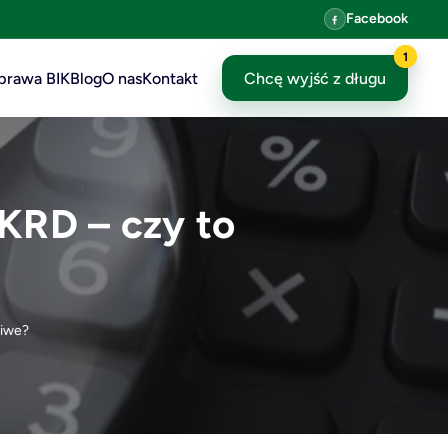
Facebook
1
prawa BIK
Blog
O nas
Kontakt
Chcę wyjść z długu
 KRD – czy to
liwe?