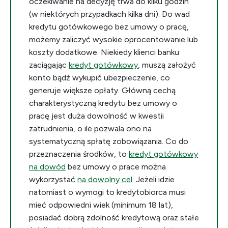
oczekiwanie na decyzję trwa do kilku godzin
(w niektórych przypadkach kilka dni). Do wad
kredytu gotówkowego bez umowy o pracę,
możemy zaliczyć wysokie oprocentowanie lub
koszty dodatkowe. Niekiedy klienci banku
zaciągając
kredyt gotówkowy
, muszą założyć
konto bądź wykupić ubezpieczenie, co
generuje większe opłaty. Główną cechą
charakterystyczną kredytu bez umowy o
pracę jest duża dowolność w kwestii
zatrudnienia, o ile pozwala ono na
systematyczną spłatę zobowiązania. Co do
przeznaczenia środków, to
kredyt gotówkowy
na dowód
bez umowy o prace można
wykorzystać
na dowolny cel
. Jeżeli idzie
natomiast o wymogi to kredytobiorca musi
mieć odpowiedni wiek (minimum 18 lat),
posiadać dobrą zdolność kredytową oraz stałe