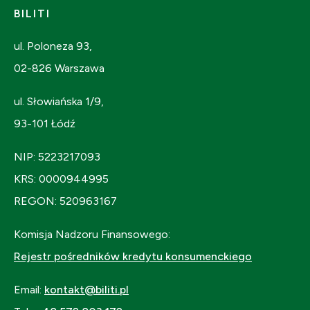
BILITI
ul. Poloneza 93,
02-826 Warszawa
ul. Słowiańska 1/9,
93-101 Łódź
NIP: 5223217093
KRS: 0000944995
REGON: 520963167
Komisja Nadzoru Finansowego:
Rejestr pośredników kredytu konsumenckiego
Email:
kontakt@biliti.pl