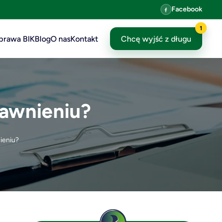
Facebook
1
prawa BIK
Blog
O nas
Kontakt
Chcę wyjść z długu
dawnieniu?
ieniu?