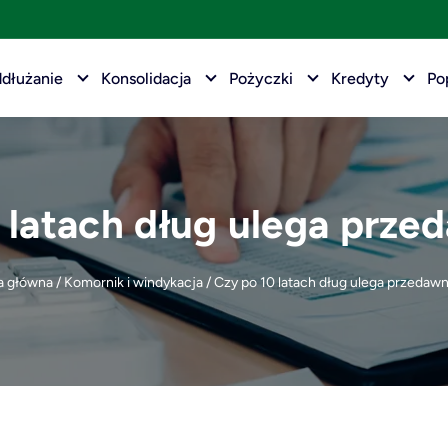
dłużanie
Konsolidacja
Pożyczki
Kredyty
Po
 latach dług ulega prze
a główna
/
Komornik i windykacja
/
Czy po 10 latach dług ulega przedawn