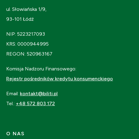
ul. Słowiańska 1/9,
93-101 Łódź
NIP: 5223217093
KRS: 0000944995
REGON: 520963167
Komisja Nadzoru Finansowego:
Rejestr pośredników kredytu konsumenckiego
Email:
kontakt@biliti.pl
Tel.:
+48 572 803 172
O NAS