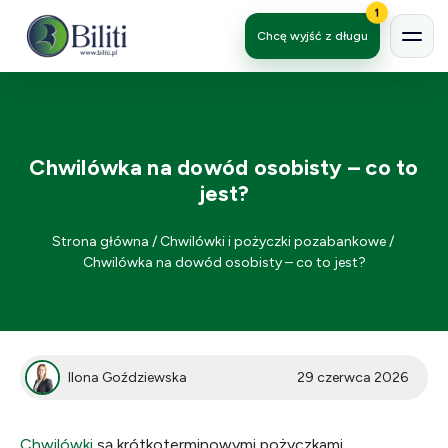
1
Chcę wyjść z długu
Chwilówka na dowód osobisty – co to
jest?
Strona główna
/
Chwilówki i pożyczki pozabankowe
/
Chwilówka na dowód osobisty – co to jest?
Ilona Goździewska
29 czerwca 2026
Chwilówki
są krótkoterminowymi pożyczkami