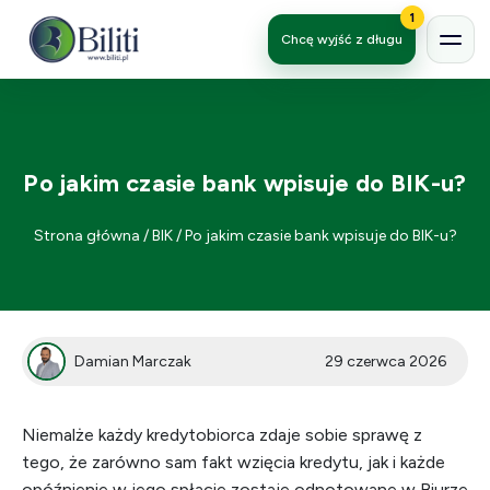
1
Chcę wyjść z długu
Po jakim czasie bank wpisuje do BIK-u?
Strona główna
/
BIK
/
Po jakim czasie bank wpisuje do BIK-u?
Damian Marczak
29 czerwca 2026
Niemalże każdy kredytobiorca zdaje sobie sprawę z
tego, że zarówno sam fakt wzięcia kredytu, jak i każde
opóźnienie w jego spłacie zostaje odnotowane w Biurze