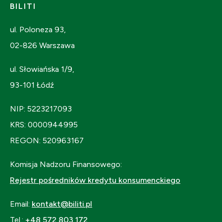
BILITI
ul. Poloneza 93,
02-826 Warszawa
ul. Słowiańska 1/9,
93-101 Łódź
NIP: 5223217093
KRS: 0000944995
REGON: 520963167
Komisja Nadzoru Finansowego:
Rejestr pośredników kredytu konsumenckiego
Email:
kontakt@biliti.pl
Tel.:
+48 572 803 172