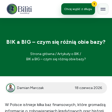
1
Chcę wyjść z długu
BIK a BIG – czym się różnią obie bazy?
Strona główna
/
Artykuły o BIK
/
BIK a BIG – czym się różnią obie bazy?
Damian Marczak
18 czerwca 2026
W Polsce istnieje kilka baz finansowych, które gromadzą
informacje o zobowiązaniach kredytowych oraz historii