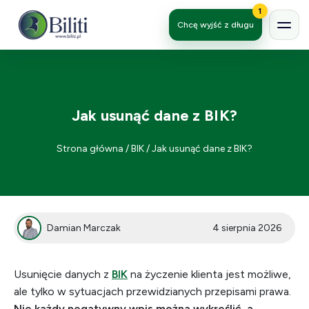
1
Chcę wyjść z długu
Jak usunąć dane z BIK?
Strona główna
/
BIK
/
Jak usunąć dane z BIK?
Damian Marczak
4 sierpnia 2026
Usunięcie danych z
BIK
na życzenie klienta jest możliwe,
ale tylko w sytuacjach przewidzianych przepisami prawa.
Nie każdy negatywny wpis można wykreślić, a