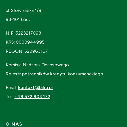
ul. Słowiańska 1/9,
93-101 Łódź
NIP: 5223217093
KRS: 0000944995
REGON: 520963167
Komisja Nadzoru Finansowego:
Rejestr pośredników kredytu konsumenckiego
Email:
kontakt@biliti.pl
Tel.:
+48 572 803 172
O NAS