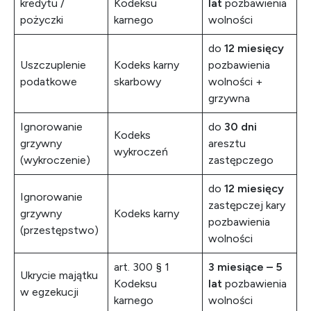
kredytu /
Kodeksu
lat
pozbawienia
pożyczki
karnego
wolności
do
12 miesięcy
Uszczuplenie
Kodeks karny
pozbawienia
podatkowe
skarbowy
wolności +
grzywna
Ignorowanie
do
30 dni
Kodeks
grzywny
aresztu
wykroczeń
(wykroczenie)
zastępczego
do
12 miesięcy
Ignorowanie
zastępczej kary
grzywny
Kodeks karny
pozbawienia
(przestępstwo)
wolności
art. 300 § 1
3 miesiące – 5
Ukrycie majątku
Kodeksu
lat
pozbawienia
w egzekucji
karnego
wolności