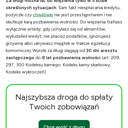
Za długi można iść do więzienia tylko w 5 ściśle
określonych sytuacjach.
Sam fakt niespłacania kredytu,
pożyczki czy
chwilówki
nie jest przestępstwem i nie
skutkuje karą pozbawienia wolności. Do więzienia trafiasz
wyłącznie wtedy, gdy uchylasz się od alimentów,
wyłudziłeś kredyt, nie płacisz podatków, ignorujesz
grzywnę albo ukrywasz majątek w trakcie egzekucji
komorniczej. Wyroki za długi sięgają od
30 dni aresztu
zastępczego
do
8 lat pozbawienia wolności
(art. 209,
297, 300 Kodeksu karnego; Kodeks karny skarbowy;
Kodeks wykroczeń).
Najszybsza droga do spłaty
Twoich zobowiązań
Chcę wyjść z długu