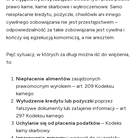
prawo karne, karne skarbowe i wykroczeniowe. Samo
niespłacanie kredytu, pożyczki, chwilówki ani innego
cywilnego zobowiązania nie jest przestępstwem –
odpowiedzialność za takie zobowiązania jest cywilna i
kończy się egzekucją komorniczą, a nie aresztem.
Pięć sytuacji, w których za długi można iść do więzienia,
to:
Niepłacenie alimentów
zasądzonych
prawomocnym wyrokiem – art. 209 Kodeksu
karnego.
Wyłudzenie kredytu lub pożyczki
poprzez
fałszywe dokumenty lub zatajenie informacji – art.
297 Kodeksu karnego.
Uchylanie się od płacenia podatków
– Kodeks
karny skarbowy.
Ignorowanie grzywny
i wezwań do jej zapłaty –