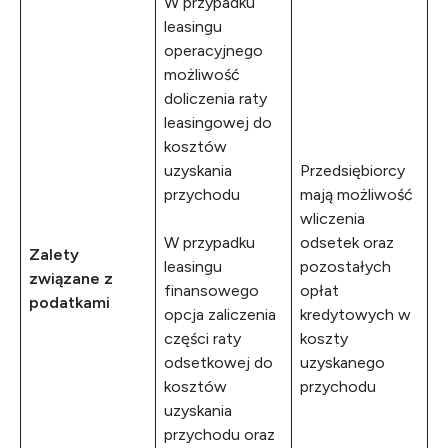
W przypadku
leasingu
operacyjnego
możliwość
doliczenia raty
leasingowej do
kosztów
uzyskania
Przedsiębiorcy
przychodu
mają możliwość
wliczenia
W przypadku
odsetek oraz
Zalety
leasingu
pozostałych
związane z
finansowego
opłat
podatkami
opcja zaliczenia
kredytowych w
części raty
koszty
odsetkowej do
uzyskanego
kosztów
przychodu
uzyskania
przychodu oraz