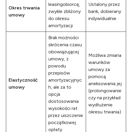
leasingobiorcę,
Ustalony przez
Okres trwania
zwykle zbliżony
bank, dobierany
umowy
do okresu
indywidualnie
amortyzacji
Brak możności
skrócenia czasu
obowiązującej
Możliwa zmiana
umowy, z
warunków
powodu
umowy za
przepisów
pomocą
Elastyczność
amortyzacyjnyc
aneksowania jej
umowy
h, ale za to
(prolongowanie
opcja
czy na przykład
dostosowania
wydłużenie
wysokości rat
okresu trwania)
przez uiszczenie
początkowej
opłaty