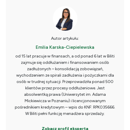
Autor artykułu:
Emilia Karska-Ciepielewska
od 15 lat pracuje w finansach, a od ponad 6 lat w Biliti
zajmuje się oddłużaniem i finansowaniem osób
zadłużonych – konsolidacją zobowiązań,
wychodzeniem ze spirali zadłużenia i pożyczkami dla
osób w trudnej sytuacji. Przeprowadziła ponad 500
klientów przez procesy oddłużeniowe. Jest
absolwentką prawa (Uniwersytet im. Adama
Mickiewicza w Poznaniu) i licencjonowanym
pośrednikiem kredytowym – wpis do KNF: RPK035666.
W Biliti pełni funkcję menadżera sprzedaży.
Zobacz profil eksperta