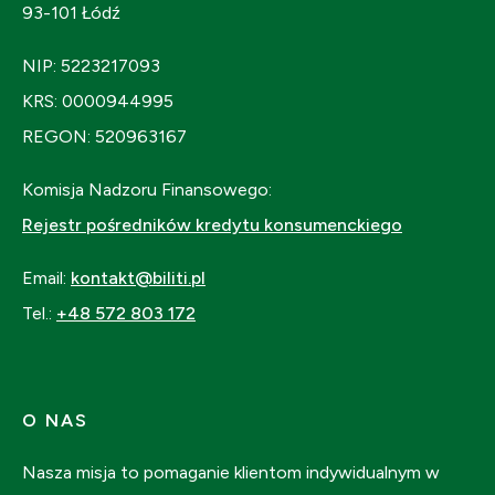
93-101 Łódź
NIP: 5223217093
KRS: 0000944995
REGON: 520963167
Komisja Nadzoru Finansowego:
Rejestr pośredników kredytu konsumenckiego
Email:
kontakt@biliti.pl
Tel.:
+48 572 803 172
O NAS
Nasza misja to pomaganie klientom indywidualnym w