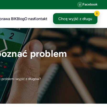
Facebook
1
prawa BIK
Blog
O nas
Kontakt
Chcę wyjść z długu
zpoznać problem
ć problem i wyjść z długów?