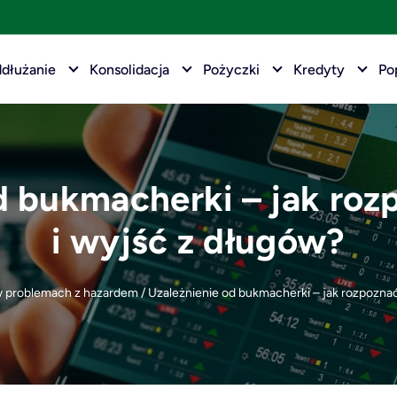
dłużanie
Konsolidacja
Pożyczki
Kredyty
Po
d bukmacherki – jak ro
i wyjść z długów?
w problemach z hazardem
/
Uzależnienie od bukmacherki – jak rozpozna