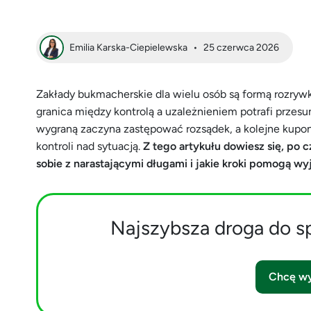
Emilia Karska-Ciepielewska
•
25 czerwca 2026
Zakłady bukmacherskie dla wielu osób są formą rozrywk
granica między kontrolą a uzależnieniem potrafi przes
wygraną zaczyna zastępować rozsądek, a kolejne kupony
kontroli nad sytuacją.
Z tego artykułu dowiesz się, po 
sobie z narastającymi długami i jakie kroki pomogą w
Najszybsza droga do s
Chcę wy