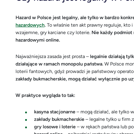
Hazard w Polsce jest legalny, ale tylko w bardzo kon
hazardowych
.
To właśnie ten akt prawny reguluje, kto 
wzajemne, gry karciane czy loterie.
Nie każdy podmiot 
hazardowymi online.
Najważniejsza zasada jest prosta –
legalnie działają t
działające w ramach monopolu państwa
. W Polsce mon
loterii fantowych, gdyż prowadzi je państwowy operator
zakłady bukmacherskie, mogą działać wyłącznie po uzy
W praktyce wygląda to tak:
kasyna stacjonarne
– mogą działać, ale tylko w
zakłady bukmacherskie
– legalne tylko u firm z
gry losowe i loterie
– w rękach państwa lub pod