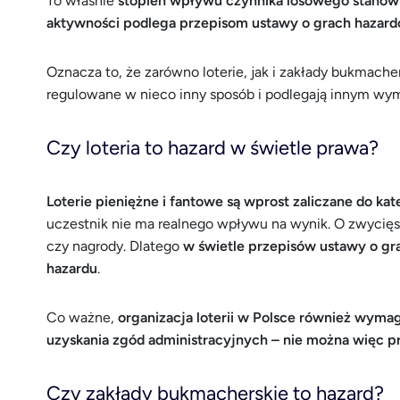
To właśnie
stopień wpływu czynnika losowego stanowi 
aktywności podlega przepisom ustawy o grach hazar
Oznacza to, że zarówno loterie, jak i zakłady bukmache
regulowane w nieco inny sposób i podlegają innym wy
Czy loteria to hazard w świetle prawa?
Loterie pieniężne i fantowe są wprost zaliczane do kat
uczestnik nie ma realnego wpływu na wynik. O zwycięs
czy nagrody. Dlatego
w świetle przepisów ustawy o gr
hazardu
.
Co ważne,
organizacja loterii w Polsce również wyma
uzyskania zgód administracyjnych – nie można więc p
Czy zakłady bukmacherskie to hazard?