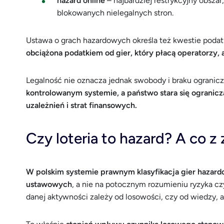
hazard online
– najbardziej restrykcyjny obszar
blokowanych nielegalnych stron.
Ustawa o grach hazardowych określa też kwestie poda
obciążona podatkiem od gier, który płacą operatorzy,
Legalność nie oznacza jednak swobody i braku ogranic
kontrolowanym systemie, a państwo stara się ogranic
uzależnień i strat finansowych.
Czy loteria to hazard? A co z
W polskim systemie prawnym klasyfikacja gier hazard
ustawowych
, a nie na potocznym rozumieniu ryzyka c
danej aktywności zależy od losowości, czy od wiedzy, an