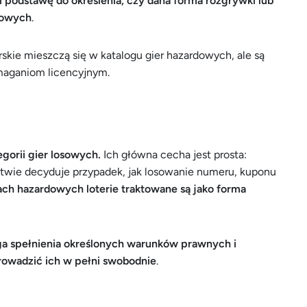
podstawę do określenia, czy dana forma rozgrywki lub
dowych
.
rskie mieszczą się w katalogu gier hazardowych, ale są
maganiom licencyjnym.
egorii gier losowych.
Ich główna cecha jest prosta:
twie decyduje przypadek, jak losowanie numeru, kuponu
ach hazardowych loterie traktowane są jako forma
ga spełnienia określonych warunków prawnych i
rowadzić ich w pełni swobodnie
.