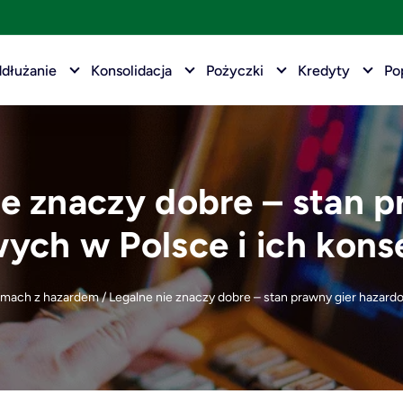
dłużanie
Konsolidacja
Pożyczki
Kredyty
Po
ie znaczy dobre – stan p
ych w Polsce i ich kon
emach z hazardem
/
Legalne nie znaczy dobre – stan prawny gier hazar