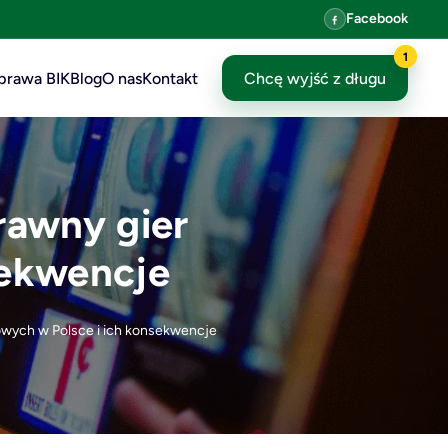
Facebook
1
prawa BIK
Blog
O nas
Kontakt
Chcę wyjść z długu
rawny gier
sekwencje
dowych w Polsce i ich konsekwencje