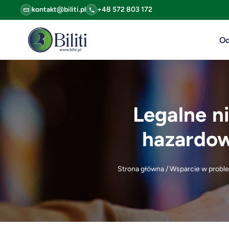
kontakt@biliti.pl
+48 572 803 172
Od
Legalne n
hazardow
Strona główna
/
Wsparcie w probl