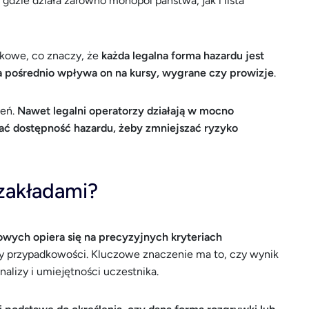
, gdzie działa zarówno monopol państwa, jak i lista
tkowe, co znaczy, że
każda legalna forma hazardu jest
 a pośrednio wpływa on na kursy, wygrane czy prowizje
.
zeń.
Nawet legalni operatorzy działają w mocno
zać dostępność hazardu, żeby zmniejszać ryzyko
 zakładami?
owych opiera się na precyzyjnych kryteriach
zy przypadkowości. Kluczowe znaczenie ma to, czy wynik
alizy i umiejętności uczestnika.