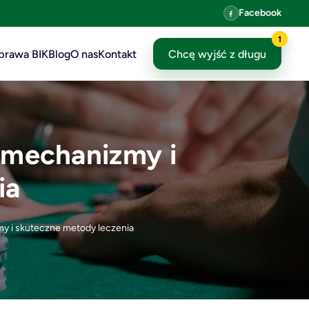
Facebook
1
prawa BIK
Blog
O nas
Kontakt
Chcę wyjść z długu
, mechanizmy i
ia
my i skuteczne metody leczenia