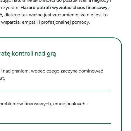
ując naturalne skłonności do poszukiwania nagrody i
ym życiem.
Hazard potrafi wywołać chaos finansowy,
ć
, dlatego tak ważne jest zrozumienie, że nie jest to
wsparcia, empatii i profesjonalnej pomocy.
atę kontroli nad grą
roli nad graniem, wobec czego zaczyna dominować
at.
ji problemów finansowych, emocjonalnych i