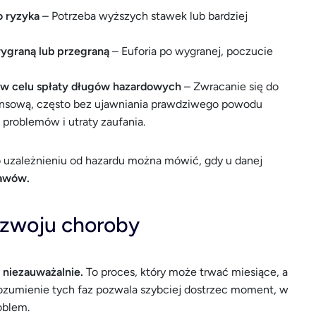
o ryzyka
– Potrzeba wyższych stawek lub bardziej
ygraną lub przegraną
– Euforia po wygranej, poczucie
 w celu spłaty długów hazardowych
– Zwracanie się do
inansową, często bez ujawniania prawdziwego powodu
problemów i utraty zaufania.
o uzależnieniu od hazardu można mówić, gdy u danej
jawów.
rozwoju choroby
o niezauważalnie.
To proces, który może trwać miesiące, a
Zrozumienie tych faz pozwala szybciej dostrzec moment, w
oblem.