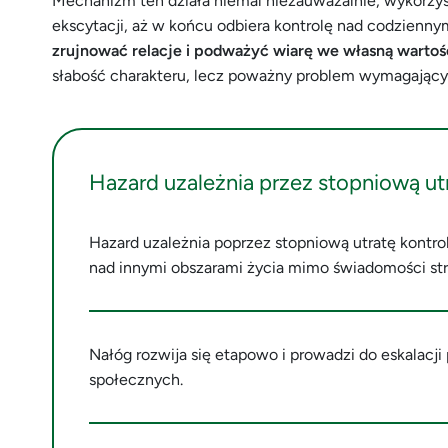
Mechanizm ten działa niemal niezauważalnie, wykorzyst
ekscytacji, aż w końcu odbiera kontrolę nad codzienn
zrujnować relacje i podważyć wiarę we własną wartoś
słabość charakteru, lecz poważny problem wymagający 
Hazard uzależnia przez stopniową utr
Hazard uzależnia poprzez stopniową utratę kont
nad innymi obszarami życia mimo świadomości str
Nałóg rozwija się etapowo i prowadzi do eskalac
społecznych.