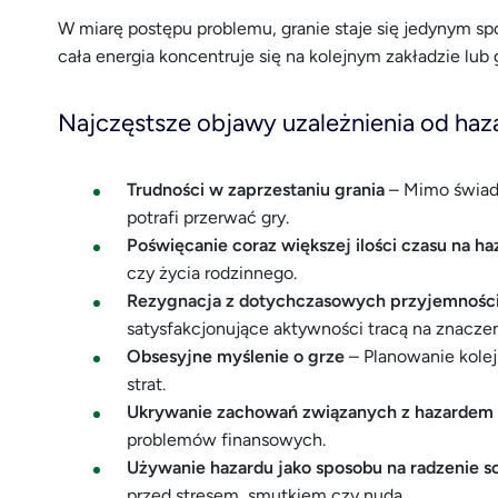
W miarę postępu problemu, granie staje się jedynym sp
cała energia koncentruje się na kolejnym zakładzie lub 
Najczęstsze objawy uzależnienia od haz
Trudności w zaprzestaniu grania
– Mimo świado
potrafi przerwać gry.
Poświęcanie coraz większej ilości czasu na ha
czy życia rodzinnego.
Rezygnacja z dotychczasowych przyjemnośc
satysfakcjonujące aktywności tracą na znaczen
Obsesyjne myślenie o grze
– Planowanie kole
strat.
Ukrywanie zachowań związanych z hazardem
problemów finansowych.
Używanie hazardu jako sposobu na radzenie s
przed stresem, smutkiem czy nudą.