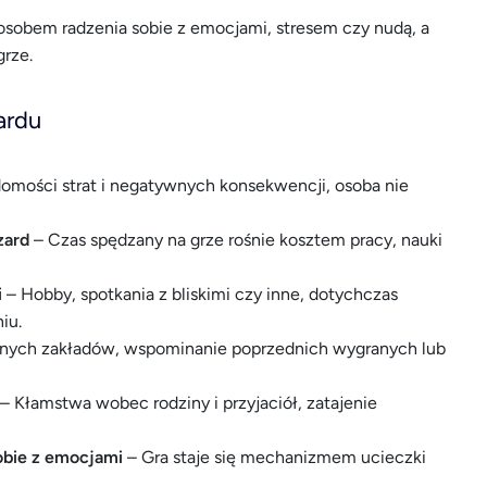
osobem radzenia sobie z emocjami, stresem czy nudą, a
grze.
ardu
mości strat i negatywnych konsekwencji, osoba nie
zard
– Czas spędzany na grze rośnie kosztem pracy, nauki
i
– Hobby, spotkania z bliskimi czy inne, dotychczas
iu.
jnych zakładów, wspominanie poprzednich wygranych lub
– Kłamstwa wobec rodziny i przyjaciół, zatajenie
obie z emocjami
– Gra staje się mechanizmem ucieczki