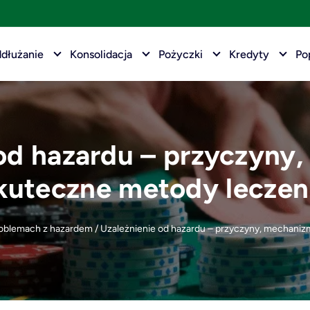
dłużanie
Konsolidacja
Pożyczki
Kredyty
Po
od hazardu – przyczyny
kuteczne metody leczen
oblemach z hazardem
/
Uzależnienie od hazardu – przyczyny, mechaniz