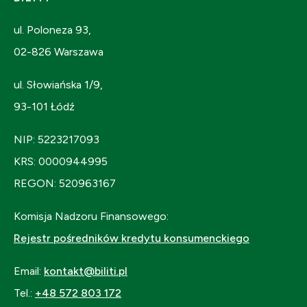
ul. Poloneza 93,
02-826 Warszawa
ul. Słowiańska 1/9,
93-101 Łódź
NIP: 5223217093
KRS: 0000944995
REGON: 520963167
Komisja Nadzoru Finansowego:
Rejestr pośredników kredytu konsumenckiego
Email:
kontakt@biliti.pl
Tel.:
+48 572 803 172