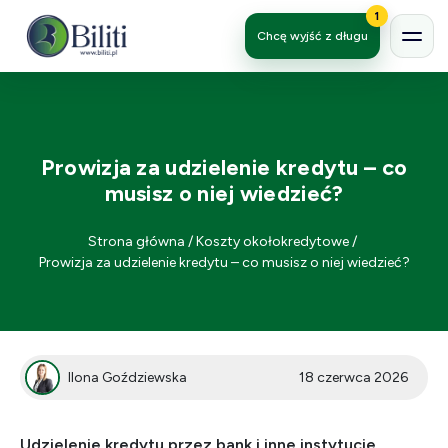
1
Chcę wyjść z długu
Prowizja za udzielenie kredytu – co
musisz o niej wiedzieć?
Strona główna
/
Koszty okołokredytowe
/
Prowizja za udzielenie kredytu – co musisz o niej wiedzieć?
Ilona Goździewska
18 czerwca 2026
Udzielenie kredytu przez bank i inne instytucje