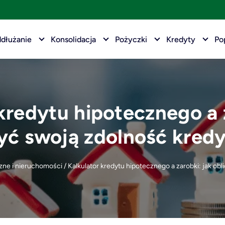
dłużanie
Konsolidacja
Pożyczki
Kredyty
Po
kredytu hipotecznego a 
zyć swoją zdolność kred
zne i nieruchomości
/
Kalkulator kredytu hipotecznego a zarobki: jak ob