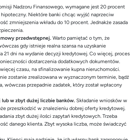
misji Nadzoru Finansowego, wymagane jest 20 procent
t hipoteczny. Niektóre banki chcąc wyjść naprzeciw
ość zmniejszenia wkładu do 10 procent. Jednakże zasada
pieczenia.
 umowy przedwstępnej.
Warto pamiętać o tym, że
ówczas gdy istnieje realna szansa na uzyskanie
a 21 dni na wydanie decyzji kredytowej. Co więcej, proces
u konieczności dostarczenia dodatkowych dokumentów.
 więcej czasu, na sfinalizowanie kupna nieruchomości.
a nie zostanie zrealizowana w wyznaczonym terminie, bądź
a, wówczas przepadnie zadatek, który został wpłacony
lub w zbyt dużej liczbie banków.
Składanie wniosków w
że przeszkodzić w znalezieniu dobrej oferty kredytowej.
ładania zbyt dużej ilości zapytań kredytowych. Trzeba
ość danego klienta. Zbyt wysoka liczba, może świadczyć
ku.
Klienci mają nadzieję, że ich własny bank zaproponuje