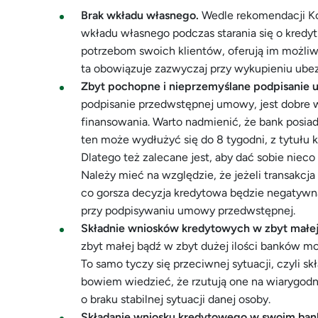
Brak wkładu własnego.
Wedle rekomendacji Ko
wkładu własnego podczas starania się o kredy
potrzebom swoich klientów, oferują im możliw
ta obowiązuje zazwyczaj przy wykupieniu ubez
Zbyt pochopne i nieprzemyślane podpisanie
podpisanie przedwstępnej umowy, jest dobre w
finansowania. Warto nadmienić, że bank posiad
ten może wydłużyć się do 8 tygodni, z tytuł
Dlatego też zalecane jest, aby dać sobie nieco
Należy mieć na względzie, że jeżeli transakcj
co gorsza decyzja kredytowa będzie negatywn
przy podpisywaniu umowy przedwstępnej.
Składnie wniosków kredytowych w zbyt małej 
zbyt małej bądź w zbyt dużej ilości banków mo
To samo tyczy się przeciwnej sytuacji, czyli sk
bowiem wiedzieć, że rzutują one na wiarygodn
o braku stabilnej sytuacji danej osoby.
Składanie wniosku kredytowego w swoim ban