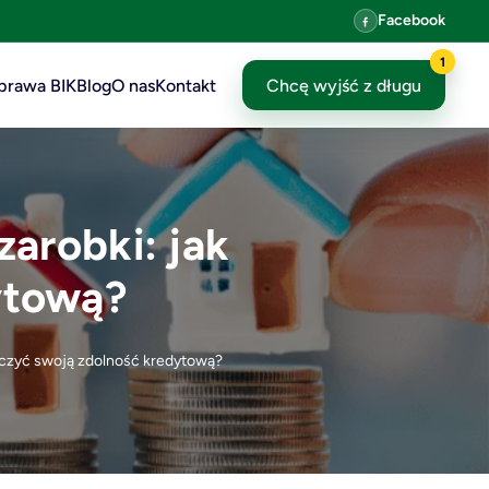
Facebook
1
prawa BIK
Blog
O nas
Kontakt
Chcę wyjść z długu
zarobki: jak
ytową?
liczyć swoją zdolność kredytową?