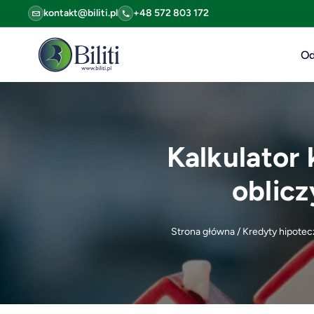
kontakt@biliti.pl
+48 572 803 172
Od
Kalkulator 
oblic
Strona główna
/
Kredyty hipotec