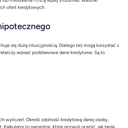
lub mieszkania i chcą lepiej zrozumieć warunki
ch ofert kredytowych.
 hipotecznego
huje się dużą intuicyjnością. Dlatego też mogą korzystać z
ystarczy wpisać podstawowe dane kredytowe. Są to
ch wyliczeń. Określi zdolność kredytową danej osoby,
. Kalkulator to narzędzie, które pozwoli ocenić, jak będą