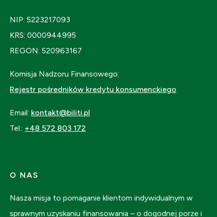
NIP: 5223217093
KRS: 0000944995
REGON: 520963167
Komisja Nadzoru Finansowego:
Rejestr pośredników kredytu konsumenckiego
Email:
kontakt@biliti.pl
Tel.:
+48 572 803 172
O NAS
Nasza misja to pomaganie klientom indywidualnym w
sprawnym uzyskaniu finansowania – o dogodnej porze i