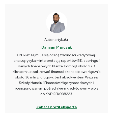
Autor artykułu:
Damian Marczak
Od 6 lat zajmuje się oceną zdolności kredytowej i
analizą ryzyka – interpretacją raportów BIK, scoringu i
danych finansowych klienta. Pomógł około 270
klientom ustabilizować finanse i skonsolidował łącznie
około 36 mln zł długów. Jest absolwentem Wyższej
Szkoły Handlu i Finansów Międzynarodowych i
licencjonowanym pośrednikiem kredytowym – wpis
do KNF: RPK038223.
Zobacz profil eksperta