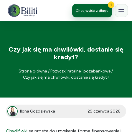
1
Chcę wyjść z długu
Czy jak się ma chwilówki, dostanie się
kredyt?
Strona główna
/
Pożyczki ratalne i pozabankowe
/
Czy jak się ma chwilówki, dostanie się kredyt?
Ilona Goździewska
29 czerwca 2026
Chwilówki
są prostą do uzyskania formą finansowania i