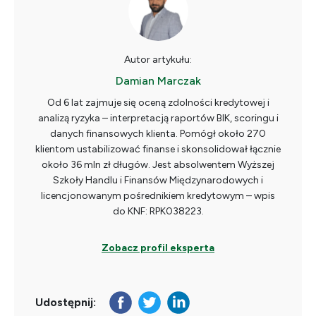
Autor artykułu:
Damian Marczak
Od 6 lat zajmuje się oceną zdolności kredytowej i
analizą ryzyka – interpretacją raportów BIK, scoringu i
danych finansowych klienta. Pomógł około 270
klientom ustabilizować finanse i skonsolidował łącznie
około 36 mln zł długów. Jest absolwentem Wyższej
Szkoły Handlu i Finansów Międzynarodowych i
licencjonowanym pośrednikiem kredytowym – wpis
do KNF: RPK038223.
Zobacz profil eksperta
Udostępnij: