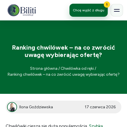
1
Chcę wyjść z długu
Ranking chwilówek – na co zwrócić
uwagę wybierając ofertę?
Strona główna
/
Chwilówka od ręki
/
Ranking chwilówek – na co zwrócić uwagę wybierając ofertę?
Ilona Goździewska
17 czerwca 2026
Chwilówki cieszą się dużą popularnością.
Szybka