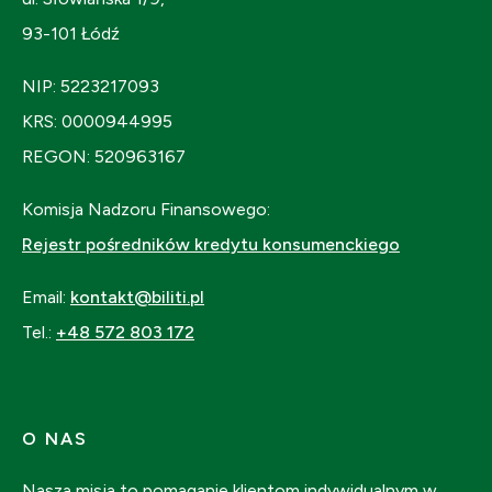
93-101 Łódź
NIP: 5223217093
KRS: 0000944995
REGON: 520963167
Komisja Nadzoru Finansowego:
Rejestr pośredników kredytu konsumenckiego
Email:
kontakt@biliti.pl
Tel.:
+48 572 803 172
O NAS
Nasza misja to pomaganie klientom indywidualnym w