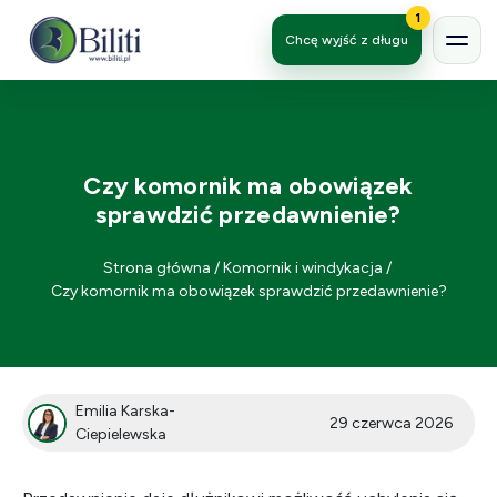
1
Chcę wyjść z długu
Czy komornik ma obowiązek
sprawdzić przedawnienie?
Strona główna
/
Komornik i windykacja
/
Czy komornik ma obowiązek sprawdzić przedawnienie?
Emilia Karska-
29 czerwca 2026
Ciepielewska