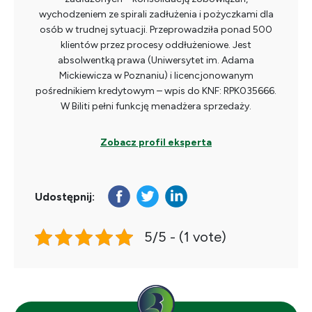
wychodzeniem ze spirali zadłużenia i pożyczkami dla
osób w trudnej sytuacji. Przeprowadziła ponad 500
klientów przez procesy oddłużeniowe. Jest
absolwentką prawa (Uniwersytet im. Adama
Mickiewicza w Poznaniu) i licencjonowanym
pośrednikiem kredytowym – wpis do KNF: RPK035666.
W Biliti pełni funkcję menadżera sprzedaży.
Zobacz profil eksperta
Udostępnij:
5/5 - (1 vote)