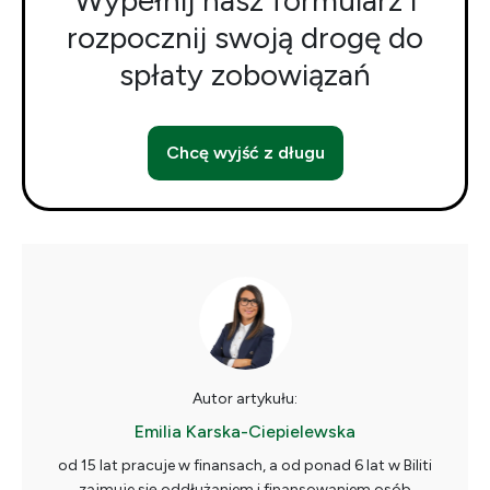
Wypełnij nasz formularz i
rozpocznij swoją drogę do
spłaty zobowiązań
Chcę wyjść z długu
Autor artykułu:
Emilia Karska-Ciepielewska
od 15 lat pracuje w finansach, a od ponad 6 lat w Biliti
zajmuje się oddłużaniem i finansowaniem osób