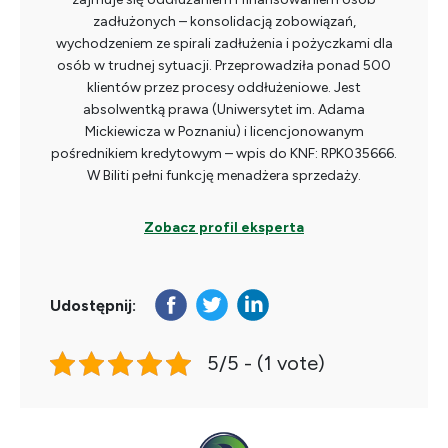
zadłużonych – konsolidacją zobowiązań,
wychodzeniem ze spirali zadłużenia i pożyczkami dla
osób w trudnej sytuacji. Przeprowadziła ponad 500
klientów przez procesy oddłużeniowe. Jest
absolwentką prawa (Uniwersytet im. Adama
Mickiewicza w Poznaniu) i licencjonowanym
pośrednikiem kredytowym – wpis do KNF: RPK035666.
W Biliti pełni funkcję menadżera sprzedaży.
Zobacz profil eksperta
Udostępnij:
5/5 - (1 vote)