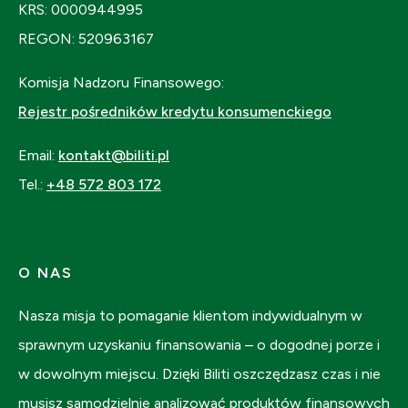
KRS: 0000944995
REGON: 520963167
Komisja Nadzoru Finansowego:
Rejestr pośredników kredytu konsumenckiego
Email:
kontakt@biliti.pl
Tel.:
+48 572 803 172
O NAS
Nasza misja to pomaganie klientom indywidualnym w
sprawnym uzyskaniu finansowania – o dogodnej porze i
w dowolnym miejscu. Dzięki Biliti oszczędzasz czas i nie
musisz samodzielnie analizować produktów finansowych