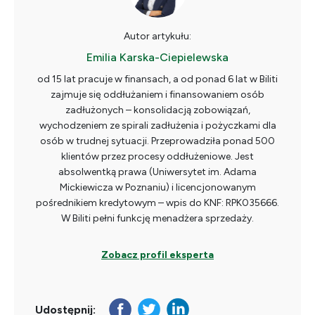
Autor artykułu:
Emilia Karska-Ciepielewska
od 15 lat pracuje w finansach, a od ponad 6 lat w Biliti
zajmuje się oddłużaniem i finansowaniem osób
zadłużonych – konsolidacją zobowiązań,
wychodzeniem ze spirali zadłużenia i pożyczkami dla
osób w trudnej sytuacji. Przeprowadziła ponad 500
klientów przez procesy oddłużeniowe. Jest
absolwentką prawa (Uniwersytet im. Adama
Mickiewicza w Poznaniu) i licencjonowanym
pośrednikiem kredytowym – wpis do KNF: RPK035666.
W Biliti pełni funkcję menadżera sprzedaży.
Zobacz profil eksperta
Udostępnij: