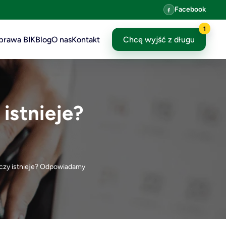
Facebook
1
prawa BIK
Blog
O nas
Kontakt
Chcę wyjść z długu
istnieje?
 czy istnieje? Odpowiadamy