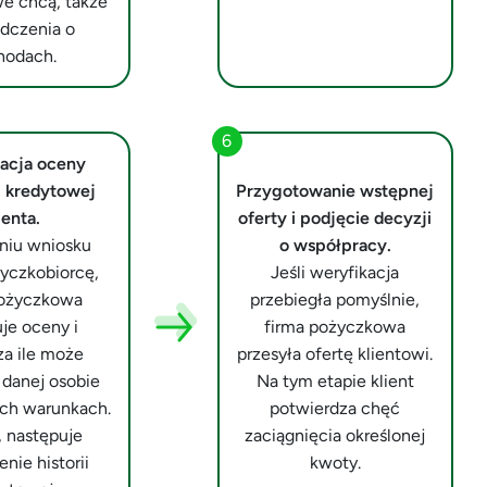
e chcą, także
dczenia o
hodach.
acja oceny
i kredytowej
Przygotowanie wstępnej
ienta.
oferty i podjęcie decyzji
niu wniosku
o współpracy.
yczkobiorcę,
Jeśli weryfikacja
pożyczkowa
przebiegła pomyślnie,
je oceny i
firma pożyczkowa
a ile może
przesyła ofertę klientowi.
danej osobie
Na tym etapie klient
ich warunkach.
potwierdza chęć
, następuje
zaciągnięcia określonej
nie historii
kwoty.