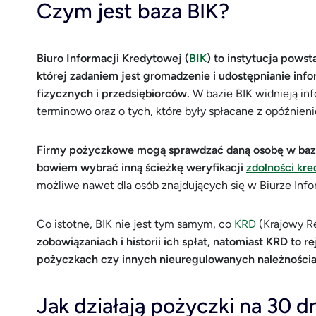
Czym jest baza BIK?
Biuro Informacji Kredytowej (
BIK
) to instytucja pows
której zadaniem jest gromadzenie i udostępnianie in
fizycznych i przedsiębiorców.
W bazie BIK widnieją in
terminowo oraz o tych, które były spłacane z opóźnien
Firmy pożyczkowe mogą sprawdzać daną osobę w bazie
bowiem wybrać inną ścieżkę weryfikacji
zdolności kr
możliwe nawet dla osób znajdujących się w Biurze Info
Co istotne, BIK nie jest tym samym, co
KRD
(Krajowy R
zobowiązaniach i historii ich spłat, natomiast KRD to r
pożyczkach czy innych nieuregulowanych należnościa
Jak działają pożyczki na 30 dni