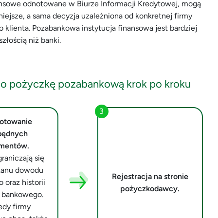
nansowe odnotowane w Biurze Informacji Kredytowej, mogą
niejsze, a sama decyzja uzależniona od konkretnej firmy
 klienta. Pozabankowa instytucja finansowa jest bardziej
złością niż banki.
 o pożyczkę pozabankową krok po kroku
otowanie
będnych
mentów.
raniczają się
kanu dowodu
Rejestracja na stronie
 oraz historii
pożyczkodawcy.
 bankowego.
edy firmy