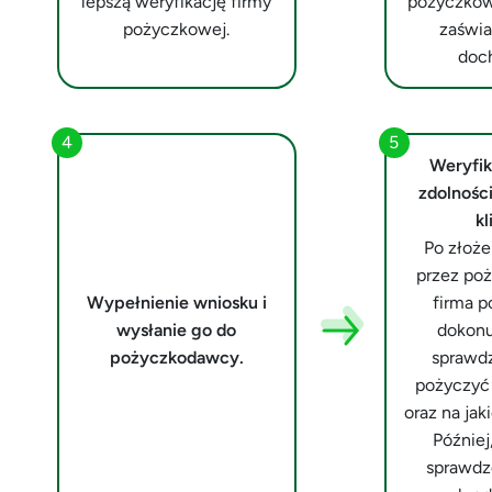
lepszą weryfikację firmy
pożyczkow
pożyczkowej.
zaświa
doc
Weryfik
zdolnośc
kl
Po złoże
przez poż
Wypełnienie wniosku i
firma 
wysłanie go do
dokonu
pożyczkodawcy.
sprawdz
pożyczyć 
oraz na jak
Później
sprawdze