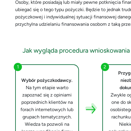
Osoby, które posiadają lub miały pewne potknięcia fi
ubiegać się o tego typu pożyczki. Będzie to jednak trud
pożyczkowej i indywidualnej sytuacji finansowej danego
przychylna udzielaniu finansowania osobom z taką przes
Jak wygląda procedura wnioskowania
Przyg
Wybór pożyczkodawcy.
niez
Na tym etapie warto
doku
zapoznać się z opiniami
Zwykle og
poprzednich klientów na
one do s
forach internetowych lub
osobistego
grupach tematycznych.
rachunku
Wiedza ta pozwoli na
Nieki