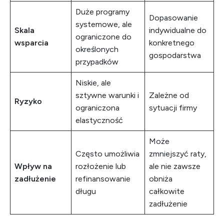
Duże programy
Dopasowanie
systemowe, ale
Skala
indywidualne do
ograniczone do
wsparcia
konkretnego
określonych
gospodarstwa
przypadków
Niskie, ale
sztywne warunki i
Zależne od
Ryzyko
ograniczona
sytuacji firmy
elastyczność
Może
Często umożliwia
zmniejszyć raty,
Wpływ na
rozłożenie lub
ale nie zawsze
zadłużenie
refinansowanie
obniża
długu
całkowite
zadłużenie