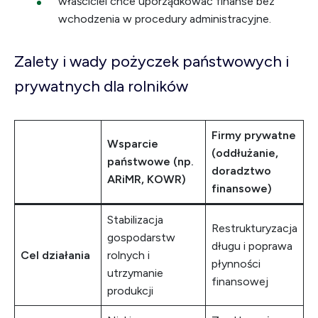
właściciel chce uporządkować finanse bez
wchodzenia w procedury administracyjne.
Zalety i wady pożyczek państwowych i
prywatnych dla rolników
Firmy prywatne
Wsparcie
(oddłużanie,
państwowe (np.
doradztwo
ARiMR, KOWR)
finansowe)
Stabilizacja
Restrukturyzacja
gospodarstw
długu i poprawa
Cel działania
rolnych i
płynności
utrzymanie
finansowej
produkcji