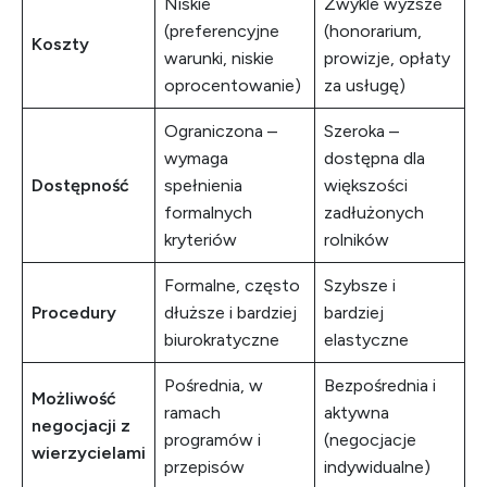
Niskie
Zwykle wyższe
(preferencyjne
(honorarium,
Koszty
warunki, niskie
prowizje, opłaty
oprocentowanie)
za usługę)
Ograniczona –
Szeroka –
wymaga
dostępna dla
Dostępność
spełnienia
większości
formalnych
zadłużonych
kryteriów
rolników
Formalne, często
Szybsze i
Procedury
dłuższe i bardziej
bardziej
biurokratyczne
elastyczne
Pośrednia, w
Bezpośrednia i
Możliwość
ramach
aktywna
negocjacji z
programów i
(negocjacje
wierzycielami
przepisów
indywidualne)