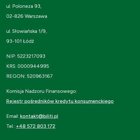
ul. Poloneza 93,
02-826 Warszawa
ul. Słowiańska 1/9,
93-101 Łódź
NIP: 5223217093
KRS: 0000944995
REGON: 520963167
Komisja Nadzoru Finansowego:
Rejestr pośredników kredytu konsumenckiego
Email:
kontakt@biliti.pl
Tel.:
+48 572 803 172