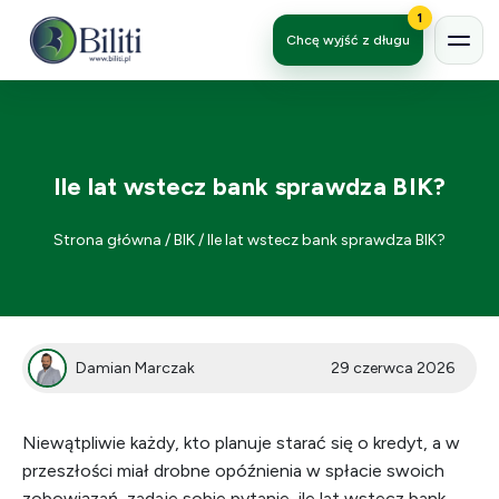
1
Chcę wyjść z długu
Ile lat wstecz bank sprawdza BIK?
Strona główna
/
BIK
/
Ile lat wstecz bank sprawdza BIK?
Damian Marczak
29 czerwca 2026
Niewątpliwie każdy, kto planuje starać się o kredyt, a w
przeszłości miał drobne opóźnienia w spłacie swoich
zobowiązań, zadaje sobie pytanie, ile lat wstecz bank