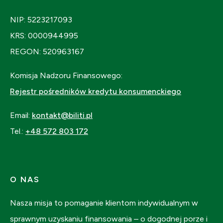
NIP: 5223217093
KRS: 0000944995
REGON: 520963167
Komisja Nadzoru Finansowego:
Rejestr pośredników kredytu konsumenckiego
Email:
kontakt@biliti.pl
Tel.:
+48 572 803 172
O NAS
Nasza misja to pomaganie klientom indywidualnym w
sprawnym uzyskaniu finansowania – o dogodnej porze i