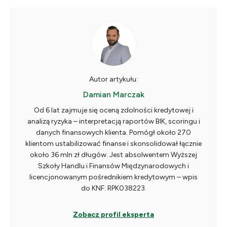
Autor artykułu:
Damian Marczak
Od 6 lat zajmuje się oceną zdolności kredytowej i
analizą ryzyka – interpretacją raportów BIK, scoringu i
danych finansowych klienta. Pomógł około 270
klientom ustabilizować finanse i skonsolidował łącznie
około 36 mln zł długów. Jest absolwentem Wyższej
Szkoły Handlu i Finansów Międzynarodowych i
licencjonowanym pośrednikiem kredytowym – wpis
do KNF: RPK038223.
Zobacz profil eksperta