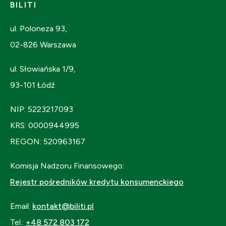
BILITI
ul. Poloneza 93,
02-826 Warszawa
ul. Słowiańska 1/9,
93-101 Łódź
NIP: 5223217093
KRS: 0000944995
REGON: 520963167
Komisja Nadzoru Finansowego:
Rejestr pośredników kredytu konsumenckiego
Email:
kontakt@biliti.pl
Tel.:
+48 572 803 172