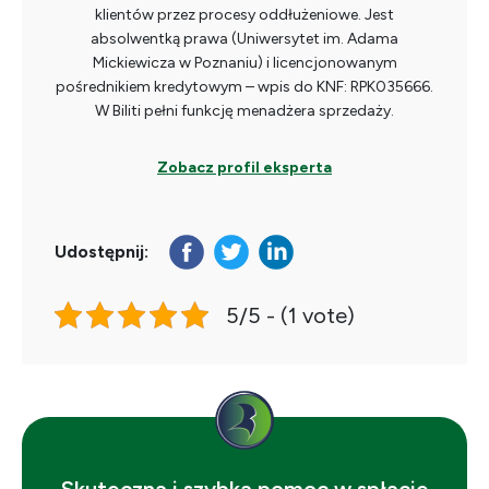
klientów przez procesy oddłużeniowe. Jest
absolwentką prawa (Uniwersytet im. Adama
Mickiewicza w Poznaniu) i licencjonowanym
pośrednikiem kredytowym – wpis do KNF: RPK035666.
W Biliti pełni funkcję menadżera sprzedaży.
Zobacz profil eksperta
Udostępnij:
5/5 - (1 vote)
Skuteczna i szybka pomoc w spłacie