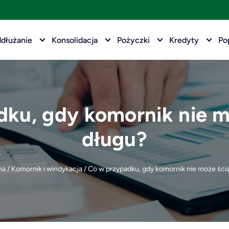
dłużanie
Konsolidacja
Pożyczki
Kredyty
Po
dku, gdy komornik nie m
długu?
na
/
Komornik i windykacja
/
Co w przypadku, gdy komornik nie może ści