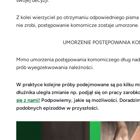
swojej decyzji.
Z kolei wierzyciel po otrzymaniu odpowiedniego pisma ma
nie zrobi, postępowanie komornicze zostaje umorzone.
UMORZENIE POSTĘPOWANIA KO
Mimo umorzenia postępowania komorniczego dług nadal i
prób wyegzekwowania należności.
W praktyce kolejne próby podejmowane są po kilku mie
dłużnika uległa zmianie np. podjął się on pracy zarob
się z nami!
Podpowiemy, jakie są możliwości. Doradzim
podobnych epizodów w przyszłości.