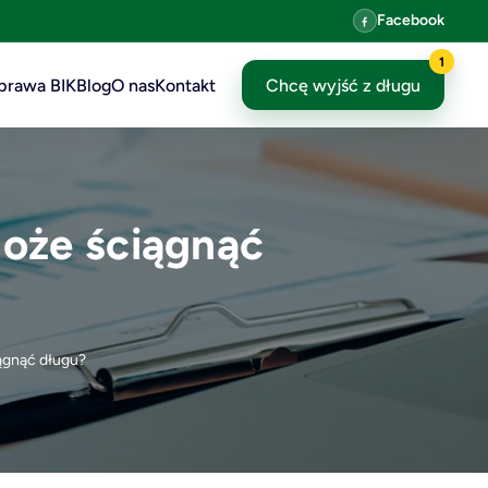
Facebook
1
prawa BIK
Blog
O nas
Kontakt
Chcę wyjść z długu
oże ściągnąć
ągnąć długu?