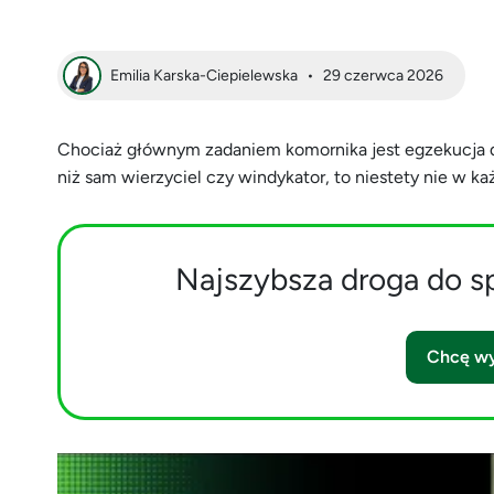
Emilia Karska-Ciepielewska
•
29 czerwca 2026
Chociaż głównym zadaniem komornika jest egzekucja d
niż sam wierzyciel czy windykator, to niestety nie w k
Najszybsza droga do s
Chcę wy